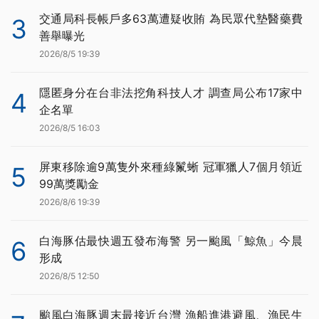
交通局科長帳戶多63萬遭疑收賄 為民眾代墊醫藥費
3
善舉曝光
2026/8/5 19:39
隱匿身分在台非法挖角科技人才 調查局公布17家中
4
企名單
2026/8/5 16:03
屏東移除逾9萬隻外來種綠鬣蜥 冠軍獵人7個月領近
5
99萬獎勵金
2026/8/6 19:39
白海豚估最快週五發布海警 另一颱風「鯨魚」今晨
6
形成
2026/8/5 12:50
颱風白海豚週末最接近台灣 漁船進港避風、漁民生