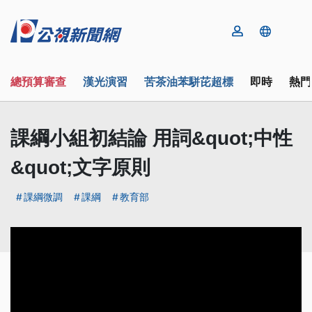
總預算審查
漢光演習
苦茶油苯駢芘超標
即時
熱門
課綱小組初結論 用詞&quot;中性
&quot;文字原則
課綱微調
課綱
教育部