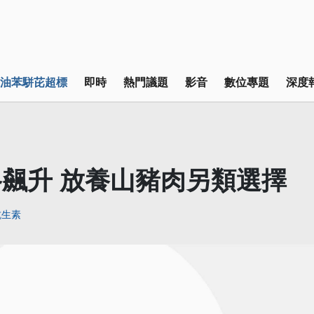
油苯駢芘超標
即時
熱門議題
影音
數位專題
深度
飆升 放養山豬肉另類選擇
抗生素