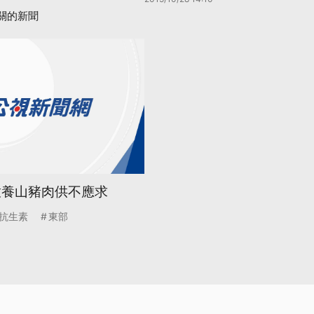
關的新聞
放養山豬肉供不應求
抗生素
東部