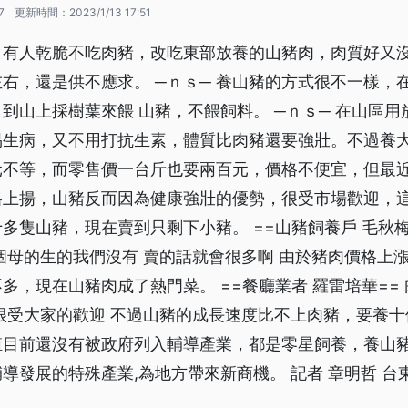
7
更新時間：
2023/1/13 17:51
，有人乾脆不吃肉豬，改吃東部放養的山豬肉，肉質好又
右，還是供不應求。 ─ｎｓ─ 養山豬的方式很不一樣，
到山上採樹葉來餵 山豬，不餵飼料。 ─ｎｓ─ 在山區
易生病，又不用打抗生素，體質比肉豬還要強壯。不過養
元不等，而零售價一台斤也要兩百元，價格不便宜，但最
格上揚，山豬反而因為健康強壯的優勢，很受市場歡迎，
多隻山豬，現在賣到只剩下小豬。 ==山豬飼養戶 毛秋梅
個母的生的我們沒有 賣的話就會很多啊 由於豬肉價格上
多，現在山豬肉成了熱門菜。 ==餐廳業者 羅雷培華== 
很受大家的歡迎 不過山豬的成長速度比不上肉豬，要養
殖目前還沒有被政府列入輔導產業，都是零星飼養，養山
導發展的特殊產業,為地方帶來新商機。 記者 章明哲 台