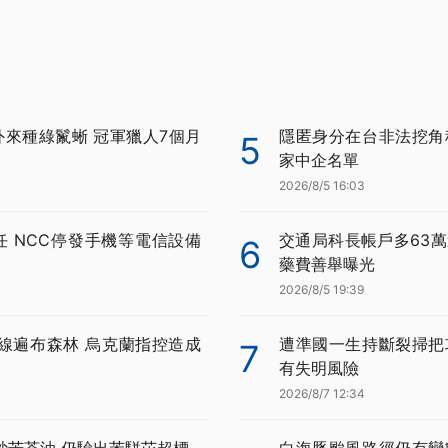
外來種綠鬣蜥 冠軍獵人7個月
隱匿身分在台非法挖角科
5
家中企名單
2026/8/5 16:03
任 NCC停發手機等電信設備
交通局科長帳戶多63萬
6
藥費善舉曝光
2026/8/5 19:39
線遍布森林 烏克蘭指控造成
遭準國一生持斷裂掃把
7
有失明風險
2026/8/7 12:34
炒苦茶油 仍驗出苯駢芘超標
白海豚颱風路徑仍有變