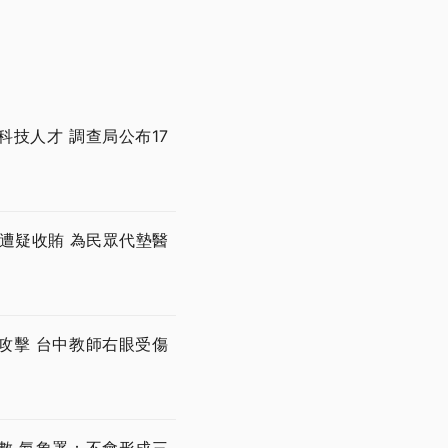
技人才 調查局公布17
遭疑收賄 為民眾代墊醫
攻擊 台中教師右眼受傷
數 氣象署：不會形成三