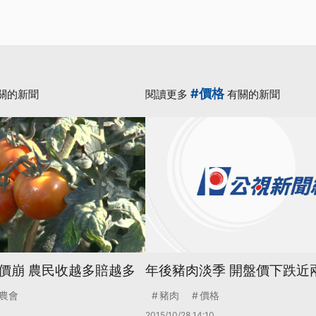
#價格
關的新聞
閱讀更多
有關的新聞
價崩 農民收越多賠越多
年後豬肉淡季 開盤價下跌近
農會
豬肉
價格
2015/10/28 14:10