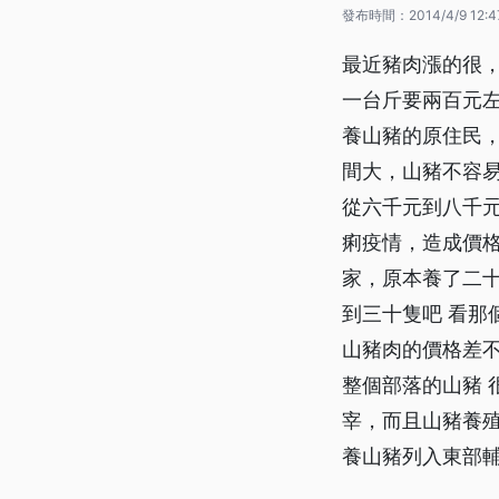
發布時間：
2014/4/9 12:4
最近豬肉漲的很
一台斤要兩百元左
養山豬的原住民，
間大，山豬不容
從六千元到八千
痢疫情，造成價
家，原本養了二十
到三十隻吧 看那
山豬肉的價格差不
整個部落的山豬 
宰，而且山豬養
養山豬列入東部輔