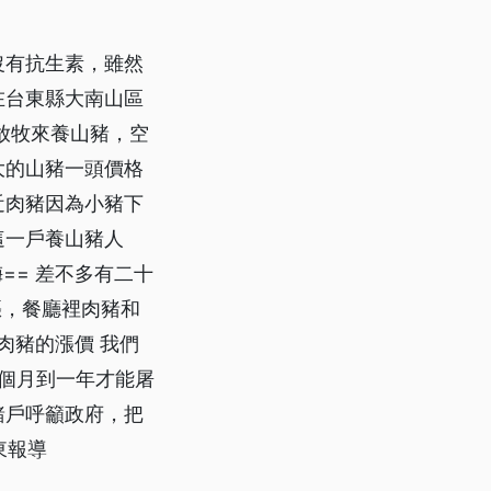
沒有抗生素，雖然
在台東縣大南山區
用放牧來養山豬，空
大的山豬一頭價格
近肉豬因為小豬下
這一戶養山豬人
== 差不多有二十
漲，餐廳裡肉豬和
肉豬的漲價 我們
十個月到一年才能屠
豬戶呼籲政府，把
東報導