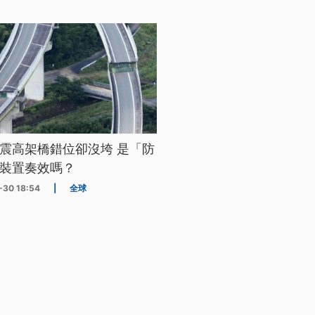
震高架橋錯位卻沒垮 是「防
裝置奏效嗎？
-30 18:54
|
全球