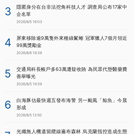
隱匿身分在台非法挖角科技人才 調查局公布17家中
3
企名單
2026/8/5 16:03
屏東移除逾9萬隻外來種綠鬣蜥 冠軍獵人7個月領近
4
99萬獎勵金
2026/8/6 19:39
交通局科長帳戶多63萬遭疑收賄 為民眾代墊醫藥費
5
善舉曝光
2026/8/5 19:39
白海豚估最快週五發布海警 另一颱風「鯨魚」今晨
6
形成
2026/8/5 12:50
光纖無人機遺留纜線遍布森林 烏克蘭指控造成生態