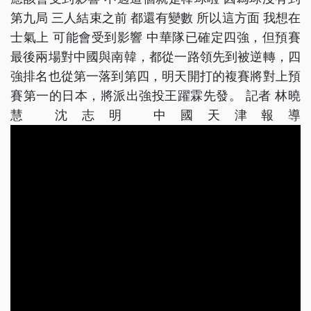
第九局 三人結束之前 都還有變數 所以這方面 我想在
士氣上 可能會受到影響 中華隊已確定四強，但預賽
最後兩場對中國與南韓，都從一路領先到被逆轉，四
強排名也從第一落到第四，明天開打的複賽將對上預
賽第一的日本，將派出強投王躍霖先發。 記者 林曉
慧 沈志明 中國天津報導