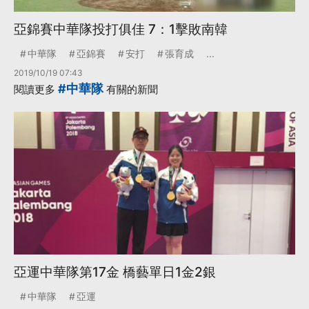
亞錦賽中華隊投打俱佳 7：1擊敗南韓
中華隊
亞錦賽
安打
張育成
...
2019/10/19 07:43
#中華隊
閱讀更多
有關的新聞
亞運中華隊第17金 橋藝單日1金2銀
中華隊
亞運