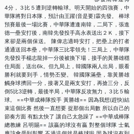
4分，３比５遭到逆轉輸球。明天開始的四強賽，中
華隊將對日本隊，預計由王躍(音是要)霖先發。 棒球
預賽最後一場比賽，中華隊遭逢南韓，二局下，張進
德一壘安打後，南韓先發投手高永表送出２Ｋ，接下
來卻是兩個保送。 陳偉志適時安打，把壘上的打者
通通送回本壘，中華隊三比零領先！三局上，中華隊
先發投手楊志龍掉一分後被換下場，接手的黃勝雄穩
住局面，送出6k。但九局上，韓國隊兩人出局，眼看
勝利就要到手，情勢丕變。 韓國隊滿壘，靠黃勝雄
觸身球擠回一分，接著又是兩支安打，再搶三分，反
倒5比3逆轉，最後半局，中華隊反攻無力，３比５輸
球。 ==中華成棒隊投手 黃勝雄== 因為我想(趕快)結
束這個比賽 然後一直想要 捉那個出局數 所以自己的
節奏方面 有點太快了 讓自己太急躁了 ==中華成棒隊
總教練 呂明賜== 該贏的球沒有贏 對整個球隊 士氣
應該會受到影響 不過這個就是棒球啦 因為球沒有到