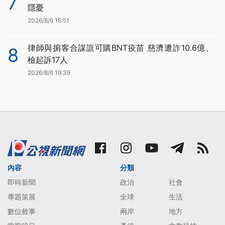
7
隱憂
2026/8/6 15:51
律師與掮客合謀誆可購BNT疫苗 慈濟遭詐10.6億、
8
檢起訴17人
2026/8/6 19:39
內容
分類
即時新聞
政治
社會
專題策展
全球
生活
數位敘事
兩岸
地方