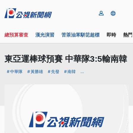
總預算審查
漢光演習
苦茶油苯駢芘超標
即時
熱門
東亞運棒球預賽 中華隊3:5輸南韓
中華隊
黃勝雄
先發
南韓
...