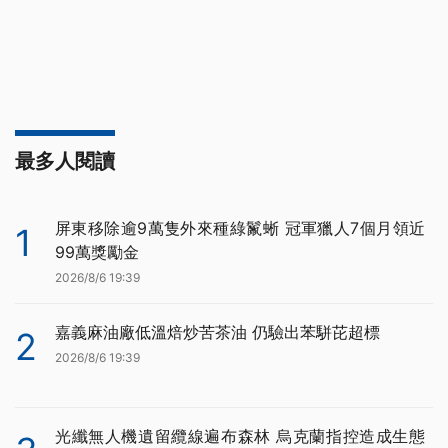
最多人閱讀
屏東移除逾9萬隻外來種綠鬣蜥 冠軍獵人7個月領近
1
99萬獎勵金
2026/8/6 19:39
嘉義麻油廠低溫焙炒苦茶油 仍驗出苯駢芘超標
2
2026/8/6 19:39
光纖無人機遺留纜線遍布森林 烏克蘭指控造成生態