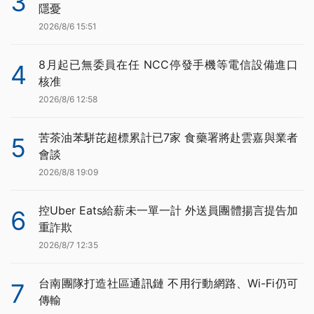
3
隱憂
2026/8/6 15:51
8月起已無委員在任 NCC停發手機等電信設備進口
4
核准
2026/8/6 12:58
苦茶油苯駢芘超標累計已7家 食藥署將赴雲嘉與業者
5
會談
2026/8/8 19:09
控Uber Eats給薪未一單一計 外送員團體揚言提告加
6
重詐欺
2026/8/7 12:35
台南團隊打造社區通訊鏈 不用行動網路、Wi-Fi仍可
7
傳輸