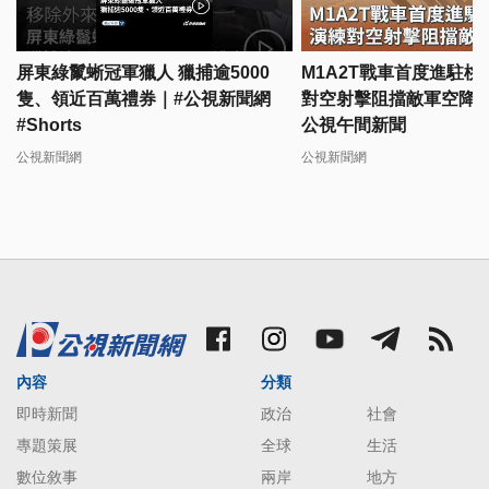
屏東綠鬣蜥冠軍獵人 獵捕逾5000
M1A2T戰車首度進駐桃
隻、領近百萬禮券｜#公視新聞網
對空射擊阻擋敵軍空降｜20
#Shorts
公視午間新聞
公視新聞網
公視新聞網
內容
分類
即時新聞
政治
社會
專題策展
全球
生活
數位敘事
兩岸
地方