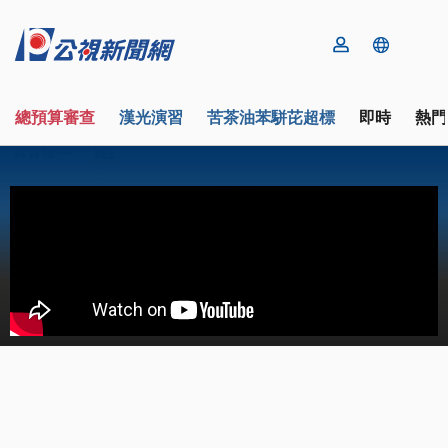
總預算審查
漢光演習
苦茶油苯駢芘超標
即時
熱門