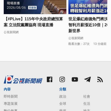
【#PLive】115年中央政府總預算
世足爆紅維德角門將沃齊
案 立法院黨團協商 現場直播
智利月薪漲近10倍｜2026
新世界
公視新聞網
公視新聞網
觀看次數：27次
13 分鐘前
內容
分類
即時新聞
政治
社會
專題策展
全球
生活
數位敘事
兩岸
地方