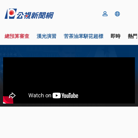
總預算審查
漢光演習
苦茶油苯駢芘超標
即時
熱門