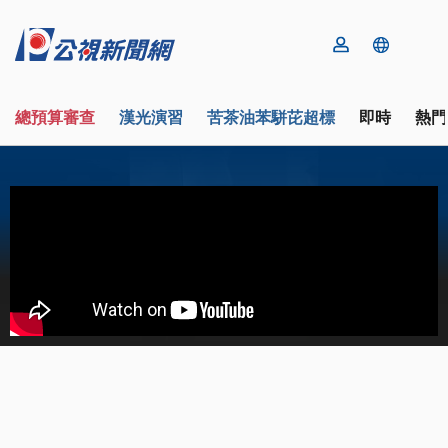
總預算審查
漢光演習
苦茶油苯駢芘超標
即時
熱門