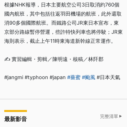
根據NHK報導，日本主要航空公司3日取消約760個
國內航班，其中包括往返羽田機場的航班，此外還取
消90多個國際航班。而鐵路公司JR東日本宣布，東
京部分路線暫停營運，些許特快列車也將停駛；JR東
海則表示，截止上午11時東海道新幹線正常運作。
✍️ 實習編輯・剪輯／陳明遠・核稿／林阡郡
#jangmi #typhoon #japan
#薔蜜
#颱風
#日本天氣
完整清單
最新影音