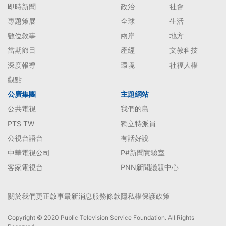
即時新聞
政治
社會
專題策展
全球
生活
數位敘事
兩岸
地方
當期節目
產經
文教科技
深度報導
環境
社福人權
觀點
公廣集團
主題網站
公共電視
我們的島
PTS TW
獨立特派員
公視台語台
有話好說
中華電視公司
P#新聞實驗室
客家電視台
PNN新聞議題中心
關於我們
更正啟事
最新消息
服務條款
隱私權保護政策
Copyright © 2020 Public Television Service Foundation. All Rights