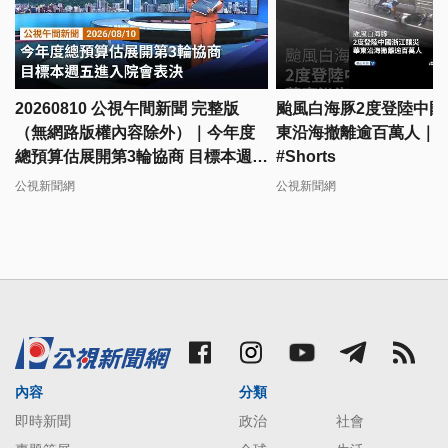
20260810 公視午間新聞 完整版
颱風白海豚2度登陸中國
（無網路版權內容除外）｜今年度
東沿海撤離逾百萬人｜#
總預算估展開第3輪協商 目標本週五
#Shorts
進入院會表決
公視新聞網
公視新聞網
內容
分類
即時新聞
政治
社會