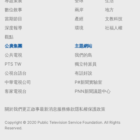
專題策展
全球
生活
數位敘事
兩岸
地方
當期節目
產經
文教科技
深度報導
環境
社福人權
觀點
公廣集團
主題網站
公共電視
我們的島
PTS TW
獨立特派員
公視台語台
有話好說
中華電視公司
P#新聞實驗室
客家電視台
PNN新聞議題中心
關於我們
更正啟事
最新消息
服務條款
隱私權保護政策
Copyright © 2020 Public Television Service Foundation. All Rights
Reserved.