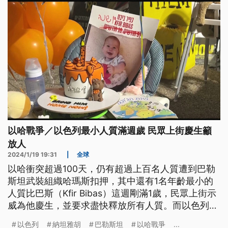
以哈戰爭／以色列最小人質滿週歲 民眾上街慶生籲
放人
2024/1/19 19:31
|
全球
以哈衝突超過100天，仍有超過上百名人質遭到巴勒
斯坦武裝組織哈瑪斯扣押，其中還有1名年齡最小的
人質比巴斯（Kfir Bibas）這週剛滿1歲，民眾上街示
威為他慶生，並要求盡快釋放所有人質。而以色列總
理納坦雅胡（Benjamin Netanyahu），18日則是公
以色列
納坦雅胡
巴勒斯坦
以哈戰爭
...