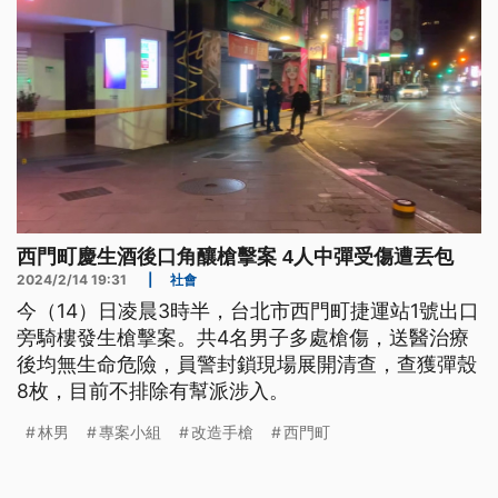
西門町慶生酒後口角釀槍擊案 4人中彈受傷遭丟包
2024/2/14 19:31
|
社會
今（14）日凌晨3時半，台北市西門町捷運站1號出口
旁騎樓發生槍擊案。共4名男子多處槍傷，送醫治療
後均無生命危險，員警封鎖現場展開清查，查獲彈殼
8枚，目前不排除有幫派涉入。
林男
專案小組
改造手槍
西門町