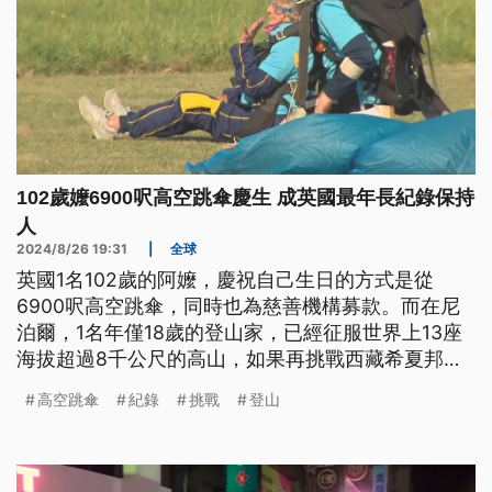
102歲嬤6900呎高空跳傘慶生 成英國最年長紀錄保持
人
2024/8/26 19:31
|
全球
英國1名102歲的阿嬤，慶祝自己生日的方式是從
6900呎高空跳傘，同時也為慈善機構募款。而在尼
泊爾，1名年僅18歲的登山家，已經征服世界上13座
海拔超過8千公尺的高山，如果再挑戰西藏希夏邦馬
峰成功，將成為攀登「世界14頂峰」最年輕的紀錄保
高空跳傘
紀錄
挑戰
登山
持者。