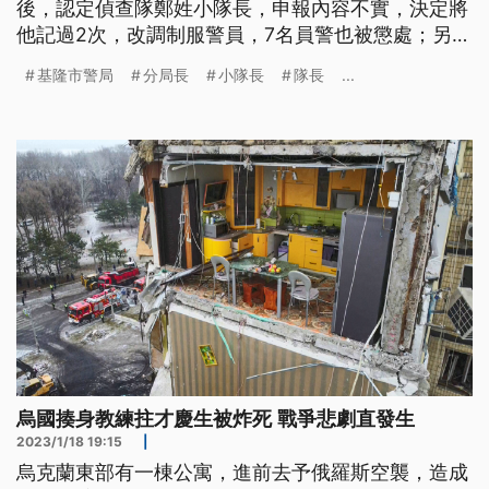
後，認定偵查隊鄭姓小隊長，申報內容不實，決定將
他記過2次，改調制服警員，7名員警也被懲處；另外
5名上級主管，則因為督導不力，跟著被連坐罰。基
基隆市警局
分局長
小隊長
隊長
...
隆市長謝國樑強調，警察跟黑道間要更有分際。
烏國揍身教練拄才慶生被炸死 戰爭悲劇直發生
2023/1/18 19:15
|
烏克蘭東部有一棟公寓，進前去予俄羅斯空襲，造成