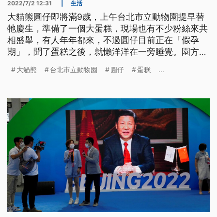
2022/7/2 12:31
|
生活
大貓熊圓仔即將滿9歲，上午台北市立動物園提早替
牠慶生，準備了一個大蛋糕，現場也有不少粉絲來共
相盛舉，有人年年都來，不過圓仔目前正在「假孕
期」，聞了蛋糕之後，就懶洋洋在一旁睡覺。園方是
否有規劃要讓圓仔繁衍下一代？園方表示正與中國合
大貓熊
台北市立動物園
圓仔
蛋糕
...
作，找出適合的配對的公貓熊。