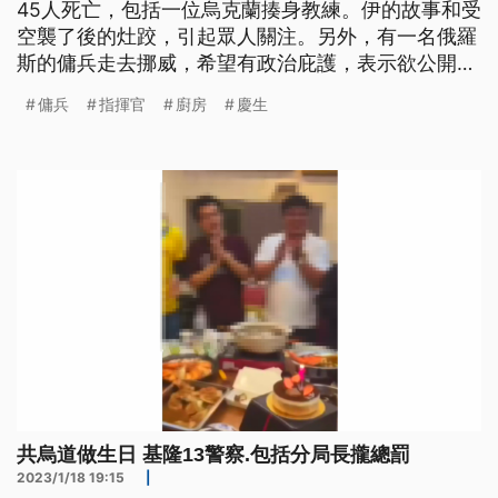
45人死亡，包括一位烏克蘭揍身教練。伊的故事和受
空襲了後的灶跤，引起眾人關注。另外，有一名俄羅
斯的傭兵走去挪威，希望有政治庇護，表示欲公開俄
羅斯犯戰爭罪的證據。（這條新聞標題、前言是臺語
傭兵
指揮官
廚房
慶生
文。）
共烏道做生日 基隆13警察.包括分局長攏總罰
2023/1/18 19:15
|