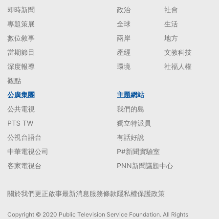
即時新聞
政治
社會
專題策展
全球
生活
數位敘事
兩岸
地方
當期節目
產經
文教科技
深度報導
環境
社福人權
觀點
公廣集團
主題網站
公共電視
我們的島
PTS TW
獨立特派員
公視台語台
有話好說
中華電視公司
P#新聞實驗室
客家電視台
PNN新聞議題中心
關於我們
更正啟事
最新消息
服務條款
隱私權保護政策
Copyright © 2020 Public Television Service Foundation. All Rights