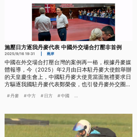
施壓日方逐我丹麥代表 中國外交場合打壓非首例
2025/9/16 19:31
|
兩岸
中國在外交場合打壓台灣的案例再一樁，根據丹麥媒
體報導，今（2025）年2月由日本駐丹麥大使館舉辦
的天皇慶生會上，中國駐丹麥大使竟當面無禮要求日
方驅逐我國駐丹麥代表鄭榮俊，也引發丹麥外交圈議
論。對此，我外交部強烈譴責中方戰狼外交的蠻橫作
丹麥
中方
日方
中國
...
風，批評相關許動悖離國際民主社會的文明素養。