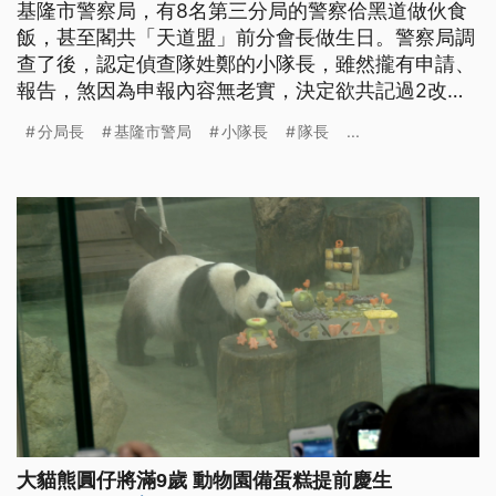
基隆市警察局，有8名第三分局的警察佮黑道做伙食
飯，甚至閣共「天道盟」前分會長做生日。警察局調
查了後，認定偵查隊姓鄭的小隊長，雖然攏有申請、
報告，煞因為申報內容無老實，決定欲共記過2改，
改調做制服警員，另外，當工出席的另外7名警察也
分局長
基隆市警局
小隊長
隊長
...
愛處罰；分局長等5名主管，因為攏無咧管，連帶受
處罰。（這條新聞標題、前言是臺語文。）
大貓熊圓仔將滿9歲 動物園備蛋糕提前慶生