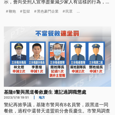
示，會向受刑人宣導盡量減少家人有這樣的行為，後
續如再發現會通報警方到場處理。
鞭炮
監獄
黑色豪門企業
民眾
...
基隆8警與黑道餐敘慶生 遭記過調職懲處
2023/1/18 19:51
|
地方
警紀再掀爭議，基隆市警局有8名員警，跟黑道一同
餐敘，過程中還替天道盟前分會長慶生。市警局調查