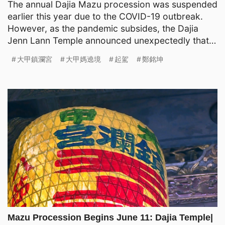
The annual Dajia Mazu procession was suspended
earlier this year due to the COVID-19 outbreak.
However, as the pandemic subsides, the Dajia
Jenn Lann Temple announced unexpectedly that
the procession
大甲鎮瀾宮
大甲媽遶境
起駕
鄭銘坤
Mazu Procession Begins June 11: Dajia Temple|