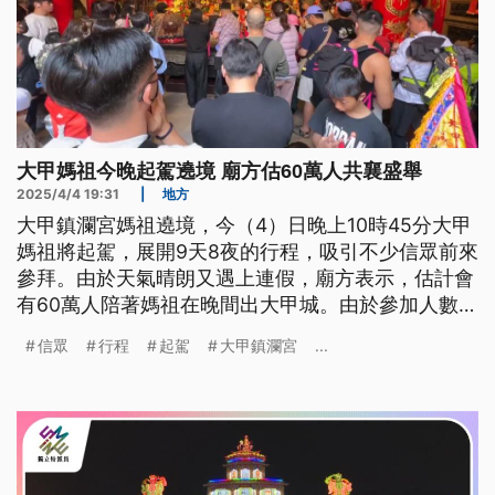
大甲媽祖今晚起駕遶境 廟方估60萬人共襄盛舉
2025/4/4 19:31
|
地方
大甲鎮瀾宮媽祖遶境，今（4）日晚上10時45分大甲
媽祖將起駕，展開9天8夜的行程，吸引不少信眾前來
參拜。由於天氣晴朗又遇上連假，廟方表示，估計會
有60萬人陪著媽祖在晚間出大甲城。由於參加人數預
計創下新高，台中警方估計也動員1200多名警民力
信眾
行程
起駕
大甲鎮瀾宮
...
進行維安交管，也會防範脫序行為，要讓繞境順利進
行。