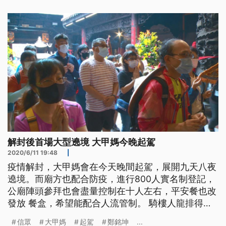
數控管在八百人，信眾體諒配合防疫，但還是有些不
便。遶境民眾表示，「長輩不會用電腦（手機）呀，
爸媽不會用電腦（手機），不
解封後首場大型遶境 大甲媽今晚起駕
2020/6/11 19:48
|
疫情解封，大甲媽會在今天晚間起駕，展開九天八夜
遶境。而廟方也配合防疫，進行800人實名制登記，
公廟陣頭參拜也會盡量控制在十人左右，平安餐也改
發放 餐盒，希望能配合人流管制。 騎樓人龍排得滿
滿，信眾揹著進香旗，就為了跟大甲媽一路隨行。大
信眾
大甲媽
起駕
鄭銘坤
...