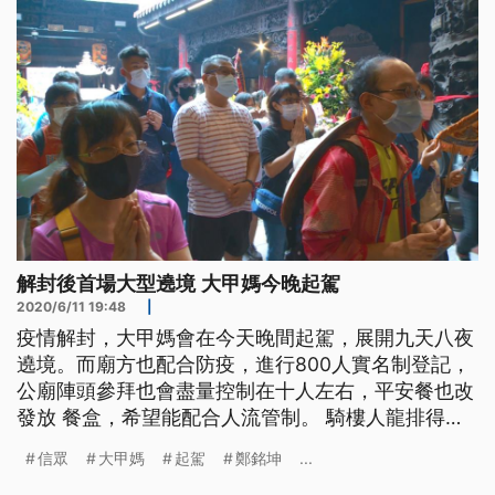
解封後首場大型遶境 大甲媽今晚起駕
2020/6/11 19:48
|
疫情解封，大甲媽會在今天晚間起駕，展開九天八夜
遶境。而廟方也配合防疫，進行800人實名制登記，
公廟陣頭參拜也會盡量控制在十人左右，平安餐也改
發放 餐盒，希望能配合人流管制。 騎樓人龍排得滿
滿，信眾揹著進香旗，就為了跟大甲媽一路隨行。大
信眾
大甲媽
起駕
鄭銘坤
...
甲媽遶境11號晚間起駕，今年要求信眾實名登記，人