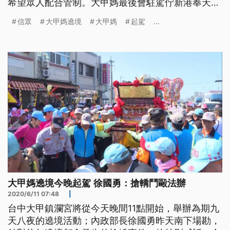
希望眾人配合管制。大甲媽最後會駐駕佇新港奉天
宮，毋過新港在地醫師認為，進香的決定傷過衝碰，
信眾
大甲媽遶境
大甲媽
起駕
...
人數管制的問題恐驚是真困難。 騎樓人龍排得滿
滿，信眾揹著進香旗，就為了跟大甲媽一路隨行。大
甲媽遶境11號晚間起駕，今年要求信眾實名登記，人
數控管在八百人，信眾體諒配合防疫
大甲媽遶境今晚起駕 徐國勇：搶轎鬥毆法辦
2020/6/11 07:48
|
台中大甲鎮瀾宮將從今天晚間11點開始，舉辦為期九
天八夜的遶境活動；內政部長徐國勇昨天南下場勘，