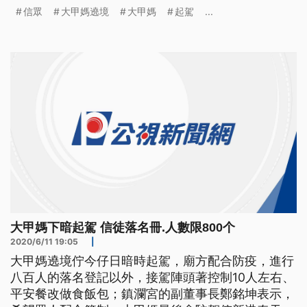
宮，毋過新港在地醫師認為，進香的決定傷過衝碰，
信眾
大甲媽遶境
大甲媽
起駕
...
人數管制的問題恐驚是真困難。 騎樓人龍排得滿
滿，信眾揹著進香旗，就為了跟大甲媽一路隨行。大
甲媽遶境11號晚間起駕，今年要求信眾實名登記，人
數控管在八百人，信眾體諒配合防疫
大甲媽下暗起駕 信徒落名冊.人數限800个
2020/6/11 19:05
|
大甲媽遶境佇今仔日暗時起駕，廟方配合防疫，進行
八百人的落名登記以外，接駕陣頭著控制10人左右、
平安餐改做食飯包；鎮瀾宮的副董事長鄭銘坤表示，