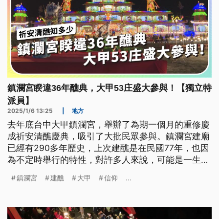
鎮瀾宮睽違36年醮典，大甲53庄盛大參與！【獨立特
派員】
2025/1/6 13:25
|
地方
去年底台中大甲鎮瀾宮，舉辦了為期一個月的重修慶
成祈安清醮慶典，吸引了大批民眾參與。鎮瀾宮建廟
已經有290多年歷史，上次建醮是在民國77年，也因
為不定時舉行的特性，對許多人來說，可能是一生中
僅有的一次機會參與。這次一共設置7個醮壇，一起
鎮瀾宮
建醮
大甲
信仰
...
來認識這場難得的慶典。