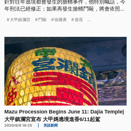
針對往年遶境都會發生的搶轎事件，他特別喊話，今
年刑法已經修正；如果再發生搶轎鬥毆，將會依照強
制罪和群眾鬥毆來查辦。 大甲鎮瀾宮媽祖將在11日晚
大甲鎮瀾宮
鬥毆
徐國勇
遶境
...
間11點起駕，遶境沿途將經過台中、彰化、雲林、還
有嘉義四個縣市，內政部長徐國勇在遶境前一晚南下
台中，和廟方商討遶境事宜，以往遶境搶神轎擦槍走
火釀衝突，如果雙方不告訴
Mazu Procession Begins June 11: Dajia Temple|
大甲鎮瀾宮宣布 大甲媽遶境進香6/11起駕
2020/6/8 16:25
|
英語新聞