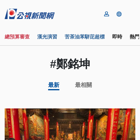
總預算審查
漢光演習
苦茶油苯駢芘超標
即時
熱門
#鄭銘坤
最新
最相關