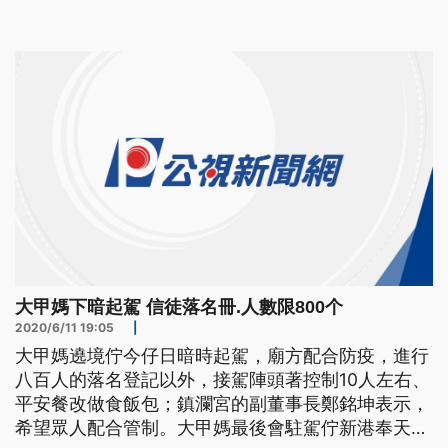
甲媽遶境11號晚間起駕，今年要求信眾實名登記，人
數控管在八百人，信眾體諒配合防疫，但還是有些不
便。遶境民眾表示，「長輩不會用電腦（手機）呀，
爸媽不會用電腦（手機），不
大甲媽下暗起駕 信徒落名冊.人數限800个
2020/6/11 19:05
|
大甲媽遶境佇今仔日暗時起駕，廟方配合防疫，進行
八百人的落名登記以外，接駕陣頭著控制10人左右、
平安餐改做食飯包；鎮瀾宮的副董事長鄭銘坤表示，
希望眾人配合管制。大甲媽最後會駐駕佇新港奉天