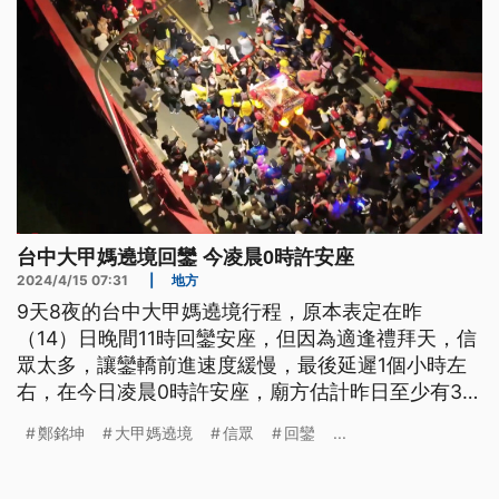
台中大甲媽遶境回鑾 今凌晨0時許安座
2024/4/15 07:31
|
地方
9天8夜的台中大甲媽遶境行程，原本表定在昨
（14）日晚間11時回鑾安座，但因為適逢禮拜天，信
眾太多，讓鑾轎前進速度緩慢，最後延遲1個小時左
右，在今日凌晨0時許安座，廟方估計昨日至少有35
萬人次湧入鎮瀾宮周邊。
鄭銘坤
大甲媽遶境
信眾
回鑾
...