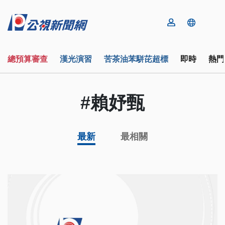
總預算審查
漢光演習
苦茶油苯駢芘超標
即時
熱門
#賴妤甄
最新
最相關