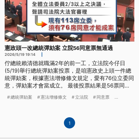
憲政頭一改總統彈劾案 立院56同意票無通過
2026/5/19 19:14
|
佇總統賴清德就職滿2年的前一工，立法院今仔日
(5/19)舉行總統彈劾案投票，是咱憲政史上頭一件總
統彈劾案，根據憲法增修條文規定，愛有76位立委同
意，彈劾案才會當成立。 最後投票結果是56票同
意，50票無同意，彈劾案無通過。 （新聞標題、導
總統彈劾案
憲法增修條文
立法院
同意票
...
言為台語文）
1