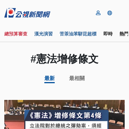
總預算審查
漢光演習
苦茶油苯駢芘超標
即時
熱門
#憲法增修條文
最新
最相關