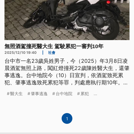
無照酒駕撞死醫大生 駕駛累犯一審判10年
2025/12/10 19:40
|
社會
台中市一名23歲吳姓男子，今（2025）年3月8日凌
晨酒駕無照上路，闖紅燈撞死22歲陳姓醫大生，還肇
事逃逸。台中地院今（10）日宣判，依酒駕致死累
犯、肇事逃逸致死累犯等罪，判處應執行期10年。但
陳姓醫大生父親表示，如此輕判難以接受。台中地院
醫大生
肇事逃逸
台中地院
累犯
...
指出，吳姓男子雖然是累犯，但構成自首要件，因此
分別以加重及減輕其刑後予以裁量刑期。
1