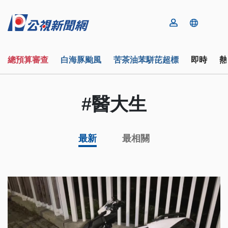
總預算審查
白海豚颱風
苦茶油苯駢芘超標
即時
熱
#醫大生
最新
最相關