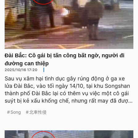
Đài Bắc: Cô gái bị tấn công bất ngờ, người đi
đường can thiệp
2025/10/16 17:20
|
Sau vụ xâm hại tình dục gây rúng động ở ga xe
lửa Đài Bắc, vào tối ngày 14/10, tại khu Songshan
thành phố Đài Bắc lại có thêm vụ việc một cô gái
suýt bị kẻ xấu khống chế, nhưng rất may đã được
người đ
Song
北車性侵