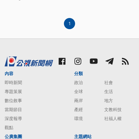
1
內容
分類
即時新聞
政治
社會
專題策展
全球
生活
數位敘事
兩岸
地方
當期節目
產經
文教科技
深度報導
環境
社福人權
觀點
公廣集團
主題網站