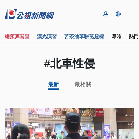
總預算審查
漢光演習
苦茶油苯駢芘超標
即時
熱門
#北車性侵
最新
最相關