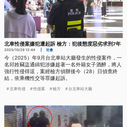
北車性侵案嫌犯遭起訴 檢方：犯後態度惡劣求刑7年
2025/10/28 12:44
|
社會
今（2025）年9月台北車站大廳發生的性侵案件，一
名邱姓竊盜通緝犯涉嫌趁著一名外籍女子酒醉，將人
強行性侵得逞，案經檢方偵辦後今（28）日偵查終
結，依乘機性交等罪嫌起訴。
北車性侵
性侵案
檢方
台北車站大廳