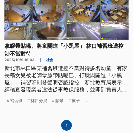
拿膠帶貼嘴、將童關進「小黑屋」 林口補習班遭控
涉不當對待
2025/10/9 16:03
|
社會
新北市林口區某補習班遭控不當對待多名幼童，有家
長稱女兒被老師拿膠帶貼嘴巴、打臉與關進「小黑
屋」，補習班則發聲明否認指控。新北教育局表示，
經稽查發現業者違法從事教保服務，並開罰負責人30
萬元，且警方已取得監視器畫面釐清疑點，若查證屬
補習班
林口分局
膠帶
孩子
...
實，最重將罰涉案老師60萬元，並永久禁止任教。
1