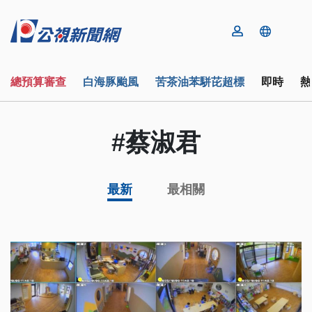
總預算審查
白海豚颱風
苦茶油苯駢芘超標
即時
熱
#蔡淑君
最新
最相關