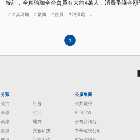
統計，全真瑜珈全台會員有大約4萬人，消費爭議金額恐
員和受害廠商擔心求償無門。行政院消保處則表示，
全真瑜珈
廠商
會員
消保處
...
不排除透過團體訴訟保障消費者權益。
1
分類
公廣集團
政治
社會
公共電視
全球
生活
PTS TW
兩岸
地方
公視台語台
產經
文教科技
中華電視公司
環境
社福人權
客家電視台