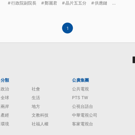
行政院副院長
鄭麗君
晶片五五分
供應鏈
...
響，權王台積電再刷新天價，收在1365元，台股大漲39
歷史新高。
1
分類
公廣集團
政治
社會
公共電視
全球
生活
PTS TW
兩岸
地方
公視台語台
產經
文教科技
中華電視公司
環境
社福人權
客家電視台