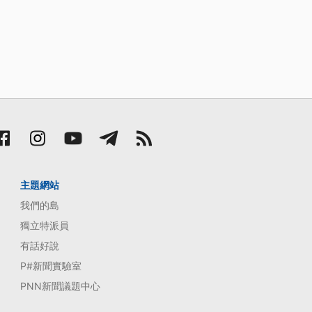
5點，收2萬6378點，續創
主題網站
我們的島
獨立特派員
有話好說
P#新聞實驗室
PNN新聞議題中心