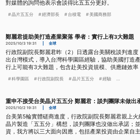
對媒體的詢問他表示會談得比五五分更好。
晶片五五分
經濟部長
台積電
美國商務部
鄭麗君提助美打造產業聚落 學者：實行上有3大難題
2025/10/3 19:31
|
全球
行政院副院長鄭麗君昨（2）日透露台美關稅談判進度
出台灣模式，導入台灣科學園區經驗，協助美國打造
行上可能有3大難題，包含赴美投資規模、供應鏈效率
觀察3日台積電股價表現，沒受到美國拋出晶片五五分
科學園區
行政院副院長
晶片五五分
經驗
...
1400元，帶領台股續創新高，收在2萬6761點。
重申不接受台美晶片五五分 鄭麗君：談判團隊未做出
2025/10/2 19:31
|
全球
台美第5輪實體磋商進度，行政院副院長鄭麗君親上火
晶片製造「五五分」構想，談判團隊也沒做出承諾；
資，我方將以三大面向因應，包括產業投資由企業自
制，以及透過「政府對政府」複製台灣產業聚落經驗