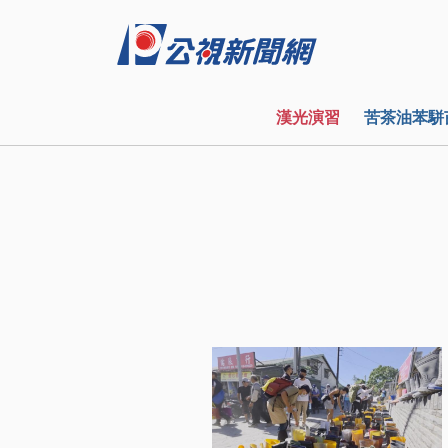
漢光演習
苦茶油苯駢