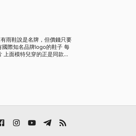
部，緊急送醫檢查治療。
獲有雨鞋說是名牌，但價錢只要
片 上面模特兒穿的正是同款雨
當場就發現 這號稱正牌的雨鞋