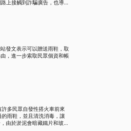
網路上接觸到詐騙廣告，也導
網站發文表示可以贈送雨鞋，取
為由，進一步索取民眾個資和帳
有許多民眾自發性搭火車前來
過的雨鞋，並且清洗消毒，讓
全，由於淤泥會暗藏鐵片和玻璃
濟醫院統計就有超過500例外