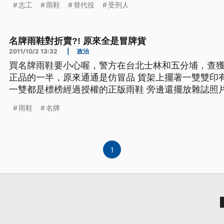
志工
雨鞋
替代役
受刑人
傷手術，今日還發生志工遭到施工掉落的鋼條砸中頭
名牌雨鞋對折賣?! 原來全是冒牌貨
2011/10/2 13:32
|
政治
買名牌雨鞋要小心喔，警方在台北士林和五分埔，查
正品的一半，原來通通是仿冒品 貨架上擺著一雙雙印有國際知名品牌logo的鞋子 每
一雙都是標榜經過授權的正版雨鞋 旁邊還擺放雜誌照
鞋 這是保智大隊親自上門搜索 拍下的錄影畫面 結果
雨鞋
名牌
根本就是冒牌的山寨鞋 品質粗糙 切口脫線 根本還
1