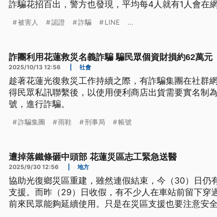
詐騙花招百出，警方也發現，平均每4人就有1人會在
致詐欺被害人容易掉入2次詐騙。
被害人
認證
詐騙
LINE
...
詐團利用花蓮救災名義詐騙 騙民眾個資財損約62萬元
2025/10/13 12:56
|
社會
趁著花蓮光復救災工作持續之際，有詐騙集團在社群
得民眾私訊聯繫後，以使用便利商店出貨需要實名制
號，進行詐騙。
詐騙集團
雨鞋
刑事局
帳號
遭掉落鐵條砸中頭部 花蓮災區志工緊急送醫
2025/9/30 12:56
|
地方
協助光復鄉災區重建，雖然連假結束，今（30）日仍
支援。而昨（29）日收假，有不少人在車站前留下穿
前來民眾能夠延續使用。只是在災區支援也要注意安
等物品，有部分災民和志工就被刺傷或撞傷，這幾天慈