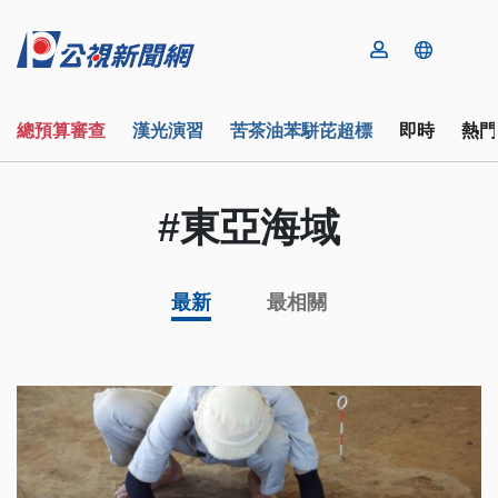
總預算審查
漢光演習
苦茶油苯駢芘超標
即時
熱門
#東亞海域
最新
最相關