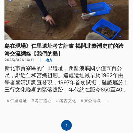
島在現場》仁里遺址考古計畫 揭開北臺灣史前的跨
海交流網絡【我們的島】
2025/8/26 16:11
|
地方
新北市貢寮區的仁里遺址，距離澳底國小僅五百公
尺，鄰近仁和宮媽祖廟。這處遺址最早於1962年由
學者盛清沂調查發現，1997年首次試掘，確認屬於十
三行文化晚期的聚落遺跡，年代約在距今850至400
年間。2025年再度展開考古計畫，希望藉由新一輪
仁里遺址
考古遺址
考古文化
東亞海域
...
發掘，重建北台灣在史前與原史時期的歷史圖像。
1