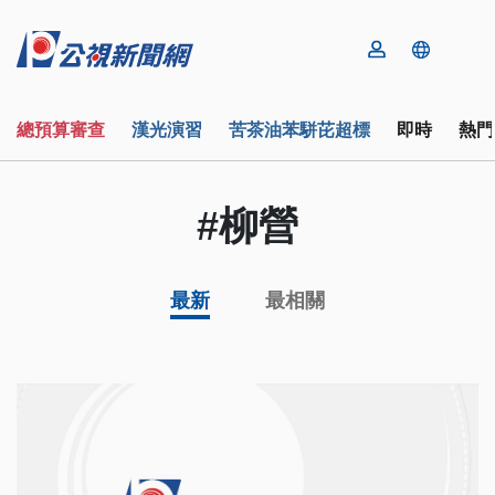
總預算審查
漢光演習
苦茶油苯駢芘超標
即時
熱門
#柳營
最新
最相關