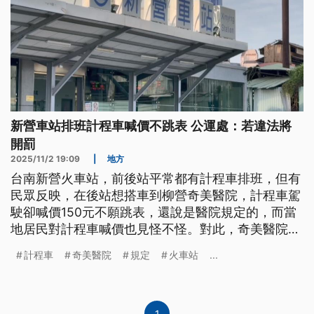
新營車站排班計程車喊價不跳表 公運處：若違法將
開罰
2025/11/2 19:09
|
地方
台南新營火車站，前後站平常都有計程車排班，但有
民眾反映，在後站想搭車到柳營奇美醫院，計程車駕
駛卻喊價150元不願跳表，還說是醫院規定的，而當
地居民對計程車喊價也見怪不怪。對此，奇美醫院否
認介入定價，市府獲報後也表示會介入了解，如果確
計程車
奇美醫院
規定
火車站
...
實未依規定收費，將依《公路法》裁罰駕駛。
1