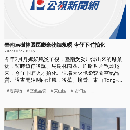
臺南烏樹林園區廢棄物燒規暝 今仔下晡拍化
2025/11/22 19:15
|
今年7月丹娜絲風災了後，臺南受災戶清出來的廢棄
物，暫時鎮佇後壁、烏樹林園區。昨暗規片煞燒起
來，今仔下晡火才拍化。這場大火也影響著空氣品
質。過晝開始剾西北風，後壁、柳營、東山Tong-
san、官田、善化這5區的鄉親，盡量窗仔門關予峇。
廢棄物
空氣品質
東山區
後壁區
...
[[NS]] 大火伴隨濃煙不斷竄出，火光點亮黑夜也讓鄰
近住戶膽戰心驚，因為地方早示警這處風災後大量廢
棄物堆置地曾有過火警。 當地農民 張令騰 我們也跟
中央的那個環