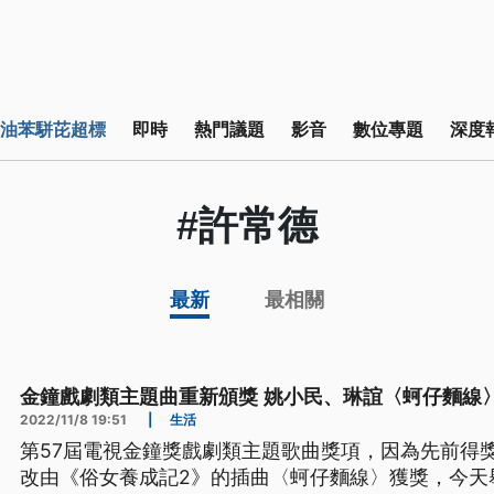
油苯駢芘超標
即時
熱門議題
影音
數位專題
深度
#許常德
最新
最相關
金鐘戲劇類主題曲重新頒獎 姚小民、琳誼〈蚵仔麵線
2022/11/8 19:51
|
生活
第57屆電視金鐘獎戲劇類主題歌曲獎項，因為先前得
改由《俗女養成記2》的插曲〈蚵仔麵線〉獲獎，今天