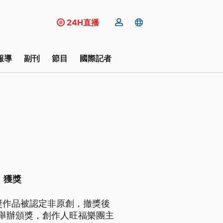
24H直播
報導
副刊
節目
國際記者
〉獲獎
獎作品被認定非原創，撤獎後
舉辦頒獎，創作人旺福樂團主