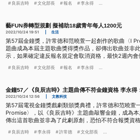
良辰吉時
文化部長
報名
李永得
...
藝FUN券轉型規劃 擬補助18歲青年每人1200元
2022/10/24 19:51
|
生活
第57屆金鐘獎，許常德和范曉萱一起創作的歌曲〈I Pr
題曲成為本屆主題歌曲獎得獎作品，卻傳出歌曲並非
示，如果確定違反報名規定會取消資格，最快2週內會
也關注文化部推動的藝FUN券轉型規劃，目前擬向18歲
良辰吉時
文化部長
報名
李永得
...
範圍包括電影、書店等場域。
金鐘57／《良辰吉時》主題曲傳不符金鐘資格 李永得
2022/10/24 12:56
|
文教科技
第57屆電視金鐘獎戲劇類頒獎典禮，許常德和范曉萱一
Promise〉，以《良辰吉時》主題曲敲響金鐘，成為
傳出這首歌曲並非為了此劇原創，恐怕不符合報獎資
獎項的公司會統一說明。而文化部長李永得今（24）
良辰吉時
李永得
許常德
文化部長
...
目前正在請評審委員會鑑定了解中，如果確定違反報