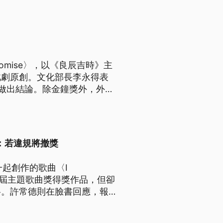
omise〉，以《良辰吉時》主
此劇原創。文化部長李永得表
做出結論。除金鐘獎外，外界
青年每人發放1200元，適用
：若違規將撤獎
起創作的歌曲〈I
本屆主題歌曲獎得獎作品，但卻
格。許常德則在臉書回應，報名
上午出席立院備詢時則表示，
名規定，會取消資格，最快兩週