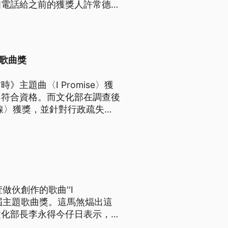
個電話給之前的獲獎人許常德？
題歌曲獎
主題曲〈I Promise〉獲
不符合資格。而文化部在調查後
仔麵線〉獲獎，並針對行政疏失，
伙創作的歌曲''I
這屆主題歌曲獎。這馬煞煏出這
文化部長李永得今仔日表示，目
會取消資格。