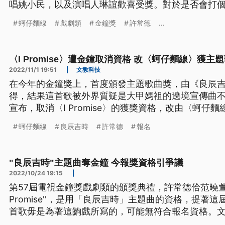
唱姚小民，以及演唱人琳誼歡喜受獎。對於是否會打
姚小民低調避談，表示「過一陣子吧」。
蚵仔麵線
戲劇類
金鐘獎
許常德
...
〈I Promise〉遭金鐘取消資格 改〈蚵仔麵線〉獲主
2022/11/1 19:51
|
文教科技
在今年的金鐘獎上，首度頒發主題歌曲獎，由《良辰吉時》
得，結果這首歌被外界質疑是大甲媽祖的遶境宣傳曲
宣布，取消〈I Promise〉的獲獎資格，改由〈蚵
向各界鄭重道歉。
蚵仔麵線
良辰吉時
許常德
報名
"良辰吉時"主題曲奪金鐘 今報獎資格引爭議
2022/10/24 19:15
|
第57屆電視金鐘獎戲劇類的頒獎典禮，許常德佮范曉萱做
Promise''，是用「良辰吉時」主題曲的資格，提著
首歌毋是為著這齣戲所寫的，可能無符合報名資格。
前有請評審委員會鑑定了解，若準違反報名規定，就