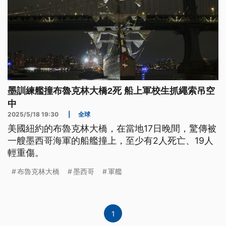
墨訓練艦撞布魯克林大橋2死 船上軍校生抓繩索吊空
中
2025/5/18 19:30
|
全球
美國紐約的布魯克林大橋，在當地17日晚間，驚傳被
一艘墨西哥海軍的船艦撞上，至少有2人死亡、19人
輕重傷。
布魯克林大橋
墨西哥
軍艦
1