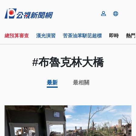
總預算審查
漢光演習
苦茶油苯駢芘超標
即時
熱門
#布魯克林大橋
最新
最相關