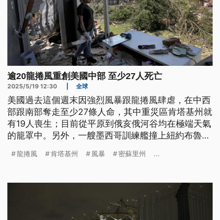
逾20龍捲風重創美國中部 至少27人死亡
2025/5/19 12:30
|
全球
美國過去這個週末因強烈風暴跟龍捲風肆虐，在中西
部跟南部奪走至少27條人命，其中重災區肯塔基州就
有19人喪生；目前從平原到俄亥俄河谷均在極端天氣
的籠罩中。另外，一艘墨西哥訓練艦撞上紐約布魯克
林大橋至少2人死亡，當局調查結果需要一段時間，
龍捲風
肯塔基州
風暴
密蘇里州
...
不過根據有經驗的水手判斷，潮汐以及當時的風速等
多方因素，使得船艦來不及停下而釀禍。