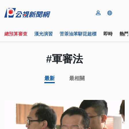
總預算審查
漢光演習
苦茶油苯駢芘超標
即時
熱門
#軍審法
最新
最相關