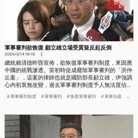
軍事審判欲恢復 顧立雄立場受質疑反起反倒
2025/3/14 19:15
|
總統賴清德昨昏宣佈，欲恢復軍事審判制度，來因應
中國的統戰滲透。當初時促成廢除軍事審判的「洪仲
丘案」，這案的律師也就是國防部長顧立雄，伊強調
心內初衷無改變，過去軍事審判制度予人無法度信
任，所以這陣欲打造全新正當的制度。行政院長卓榮
軍事審判制度
軍事審判
恢復軍事審判
軍事法庭
...
泰也強調，軍事審判已經和過去無仝，相關配套會一
步一步完成。（新聞標題、導言為台語文）