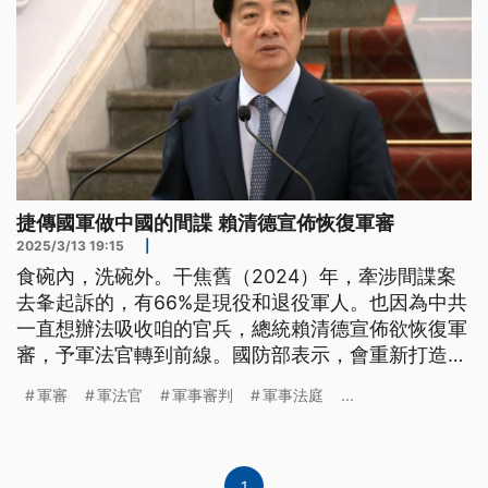
捷傳國軍做中國的間諜 賴清德宣佈恢復軍審
2025/3/13 19:15
|
食碗內，洗碗外。干焦舊（2024）年，牽涉間諜案
去夆起訴的，有66%是現役和退役軍人。也因為中共
一直想辦法吸收咱的官兵，總統賴清德宣佈欲恢復軍
審，予軍法官轉到前線。國防部表示，會重新打造軍
審制度；軍審案件限定軍人職務上的犯罪為主，若是
軍審
軍法官
軍事審判
軍事法庭
...
一般案件，就予司法機關辦理。（新聞標題、導言為
台語文）
1