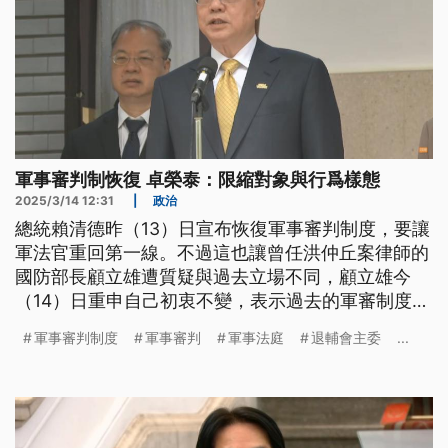
軍事審判制恢復 卓榮泰：限縮對象與行爲樣態
2025/3/14 12:31
|
政治
總統賴清德昨（13）日宣布恢復軍事審判制度，要讓
軍法官重回第一線。不過這也讓曾任洪仲丘案律師的
國防部長顧立雄遭質疑與過去立場不同，顧立雄今
（14）日重申自己初衷不變，表示過去的軍審制度曾
不被信任，現在要打造全新的軍事審判制度。行政院
軍事審判制度
軍事審判
軍事法庭
退輔會主委
...
長卓榮泰也強調，軍審已限縮使用對象跟行為態樣，
會跟過去的軍事審判全面實施是截然不同，目前要做
各部會橫向聯繫，1個月時間提出修法計畫。