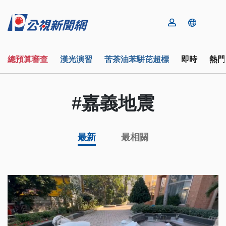
總預算審查
漢光演習
苦茶油苯駢芘超標
即時
熱門
#嘉義地震
最新
最相關