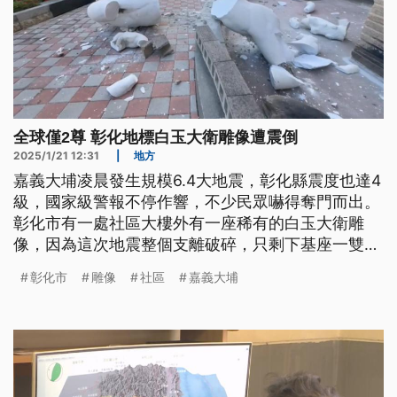
全球僅2尊 彰化地標白玉大衛雕像遭震倒
2025/1/21 12:31
|
地方
嘉義大埔凌晨發生規模6.4大地震，彰化縣震度也達4
級，國家級警報不停作響，不少民眾嚇得奪門而出。
彰化市有一處社區大樓外有一座稀有的白玉大衛雕
像，因為這次地震整個支離破碎，只剩下基座一雙腳
掌完好，讓社區住戶相當不捨。
彰化市
雕像
社區
嘉義大埔