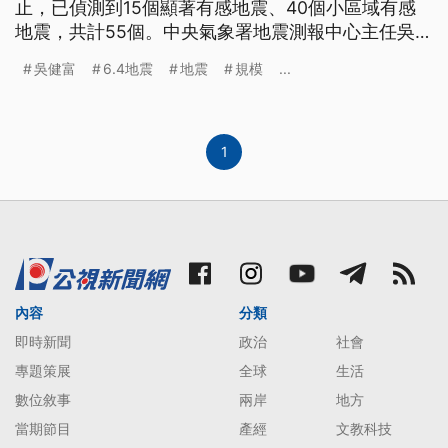
止，已偵測到15個顯著有感地震、40個小區域有感
地震，共計55個。中央氣象署地震測報中心主任吳健
富也提醒，3天內不排除仍有規模5以上地震發生，呼
吳健富
6.4地震
地震
規模
...
籲民眾應做好準備。
1
內容
分類
即時新聞
政治
社會
專題策展
全球
生活
數位敘事
兩岸
地方
當期節目
產經
文教科技