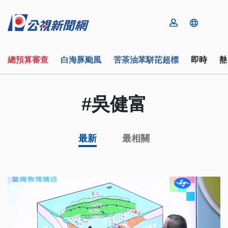
總預算審查
白海豚颱風
苦茶油苯駢芘超標
即時
熱
#吳健富
最新
最相關