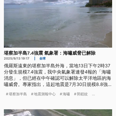
堪察加半島7.4強震 氣象署：海嘯威脅已解除
2025/9/13 19:17
|
全球
俄羅斯遠東的堪察加半島外海，當地13日下午2時37
分發生規模7.4強震，我中央氣象署連發4報的「海嘯
消息」，但已經在中午確認可以解除太平洋地區的海
嘯威脅。專家指出，這起地震是7月30日規模8.8強
震的餘震，也是規模最大的餘震，加上未來1年仍會
堪察加半島
地震測報中心
海嘯
郭鎧紋
...
有餘震，還是要持續觀察。