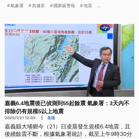
此，氣象署下午2時說明，因地震測站分布不均而造
氣象署
吳健富
國家級警報
地震
...
成估算錯誤。
嘉義6.4地震後已偵測到55起餘震 氣象署：3天內不
排除仍有規模5以上地震
2025/1/21 12:03
|
生活
嘉義縣大埔鄉今（21）日凌晨發生規模6.4地震，且
後續餘震不斷，根據氣象署統計，截至上午9時30分