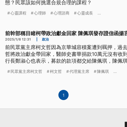
態？民眾該如何挑選合規合理的課程？
心靈課程
心理師
心理諮商
心靈成長
...
前幹部稱目睹柯帶政治獻金回家 陳佩琪發存證信函揚
2025/1/6 12:31
|
政治
前民眾黨主席柯文哲因為京華城容積案遭到羈押，過
哲將政治獻金帶回家，醫師史書華捐款10萬元沒有收
行長鄭淑心也表示，募款的款項都交給陳佩琪，陳佩琪
至於民眾黨將在11日司法節號召民眾上街抗議，法務
民眾黨主席柯文哲
柯文哲
代理黨主席
陳佩琪
...
1