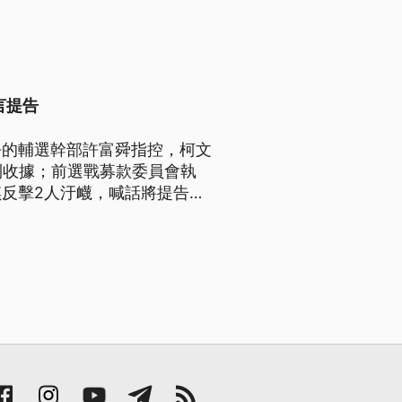
言提告
去的輔選幹部許富舜指控，柯文
到收據；前選戰募款委員會執
反擊2人汙衊，喊話將提告。
部長鄭銘謙表示尊重。