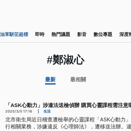
油苯駢芘超標
即時
熱門議題
影音
數位專題
深度
#鄭淑心
最新
最相關
「ASK心動力」涉違法送檢偵辦 購買心靈課程需注意
2025/3/5 17:16
|
生活
北市衛生局近日稽查遭檢舉的心靈課程「ASK心動力
行相關業務，涉嫌違反《心理師法》，遭移送法辦。