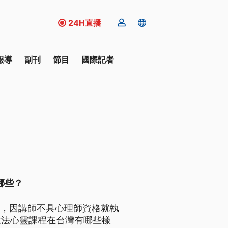
24H直播
報導
副刊
節目
國際記者
哪些？
」，因講師不具心理師資格就執
違法心靈課程在台灣有哪些樣