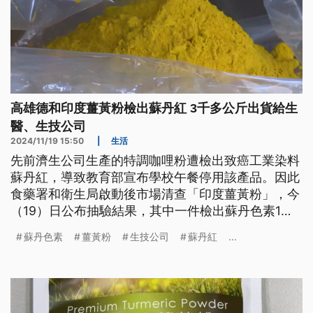
高雄德和印度薑黃粉檢出蘇丹紅 3千多公斤出貨給生
醫、生技公司
2024/11/19 15:50
|
生活
先前濟生公司生產的特調咖哩粉遭檢出致癌工業染料
蘇丹紅，導致教育部宣布學校午餐停用該產品。因此
食藥署和衛生局啟動後市場清查「印度薑黃粉」，今
（19）日公布抽驗結果，其中一件檢出蘇丹色素1號
不符規定，是由位於高雄市德和貿易有限公司輸入之
蘇丹色素
薑黃粉
生技公司
蘇丹紅
...
印度薑黃粉產品。