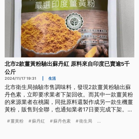
北市2款薑黃粉驗出蘇丹紅 原料來自印度已賣逾5千
公斤
2024/11/17 19:31
|
生活
北市衛生局抽驗市售調味料，發現2款薑黃粉驗出蘇
丹色素，立即要求業者下架回收。而其中一款薑黃粉
的來源業者在桃園，同批原料還製作成另一款生機薑
黃粉，販售到全聯，也通知業者17日要完成下架。至
於原料進口商是高雄的德和貿易公司，薑黃粉7月從
薑黃粉
蘇丹紅
蘇丹色素
衛生局
...
印度進口，已經賣出5700多公斤。