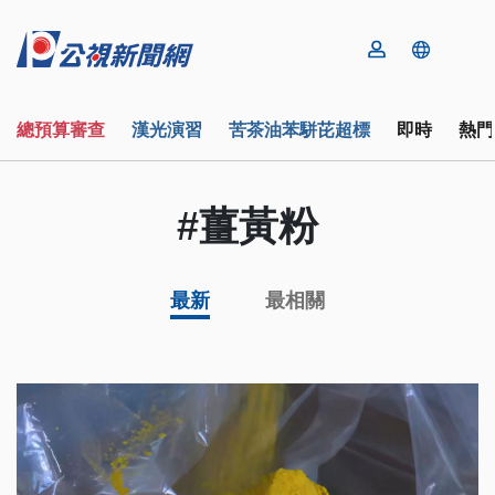
總預算審查
漢光演習
苦茶油苯駢芘超標
即時
熱門
#薑黃粉
最新
最相關