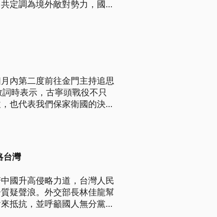
中共定調為境外敵對勢力，國防
任內，最重要的國防政策之一潛
主再添壓力，也考驗海軍、台船
個月內第二度前往金門主持追思
致詞時表示，古寧頭戰役不只
仗，也代表我們保家衛國的決
外部勢力威脅。
略台灣
若中國升高侵略力道，台灣人民
分質疑聲浪。外交部長林佳龍幫
會來抵抗，並呼籲國人無分黨派