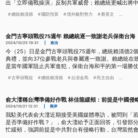
出「立即備戰操演」反制共軍威脅；賴總統更喊出將
預算要達到GDP 3%，用來增加對美採購。而蔡英文
總統賴清德
國防預算
境外敵對勢力
蔡英文
...
艦國造海鯤號，現在面臨進度延宕，為賴政府國防自
如何度過難關？
金門古寧頭戰役75週年 賴總統逐一致謝老兵保衛台海
2024/10/25 19:31
|
政治
今（25）日是金門古寧頭戰役75週年，總統賴清德2
典禮，並向37位參戰老兵與眷屬逐一致謝。賴總統在
是當年國軍阻止共軍進犯，保衛台海和平的第一場勝
心，強調台澎金馬寸土不讓，呼籲國人團結一心對抗
古寧頭戰役
總統賴清德
台澎金馬
民主自由
...
俞大㵢稱台灣準備好作戰 林佳龍緩頰：前提是中國侵
2024/10/21 12:31
|
兩岸
我駐美代表俞大㵢近期接受美國媒體專訪，被問到「
是否準備好作戰？」，俞大㵢給予正面回答，引發部
忙緩頰，強調前提是中共對台有侵略行動，台灣當然
應該要團結捍衛台灣安全。