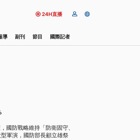
24H直播
報導
副刊
節目
國際記者
%
策，國防戰略維持「防衛固守、
大型軍演，國防部長顧立雄祭