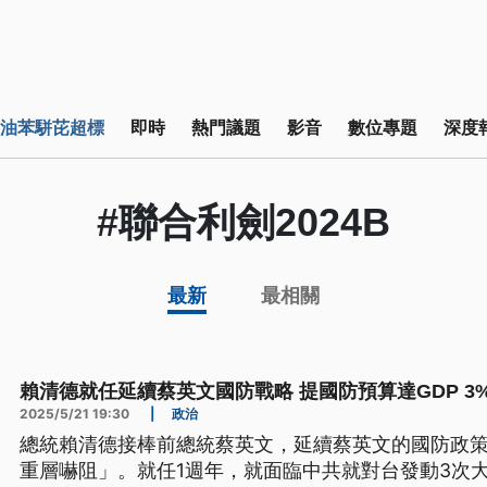
油苯駢芘超標
即時
熱門議題
影音
數位專題
深度
#聯合利劍2024B
最新
最相關
賴清德就任延續蔡英文國防戰略 提國防預算達GDP 3
2025/5/21 19:30
|
政治
總統賴清德接棒前總統蔡英文，延續蔡英文的國防政
重層嚇阻」。就任1週年，就面臨中共就對台發動3次