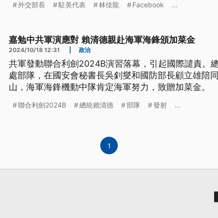
外交部長
駐美代表
林佳龍
Facebook
...
嘉勉中共軍演應對 賴清德親赴海軍海鋒頒加菜金
2024/10/18 12:31
|
政治
共軍發動聯合利劍2024B演習落幕，引起國際譴責。
處部隊，在國安會秘書長吳釗燮和國防部長顧立雄陪同
山，海軍海鋒機動中隊肯定海軍努力，致贈加菜金。
聯合利劍2024B
總統賴清德
部隊
發射
...
1