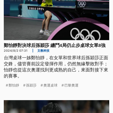
鄭怡靜對決球后孫穎莎 纏鬥4局仍止步桌球女單8強
2024/8/2 07:31
|
文教科技
台灣桌球一姊鄭怡靜，在女單和世界球后孫穎莎正面
交鋒，儘管賽前設定發揮作用，仍然無緣擊敗對手；
怡靜也從這次奧運找到更成熟的自己，來面對接下來
的賽事。
鄭怡靜
孫穎莎
奧運桌球
巴黎奧運