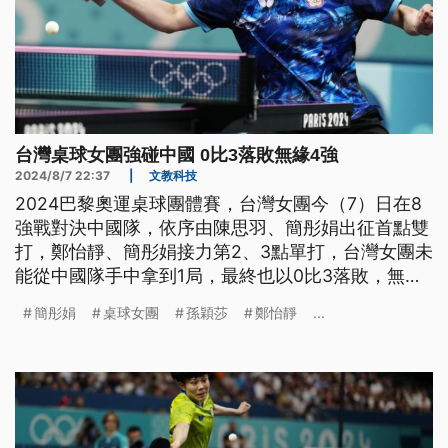
台灣桌球女團強碰中國 0比3落敗無緣4強
2024/8/7 22:37
|
文教科技
2024巴黎奧運桌球團體賽，台灣女團今（7）日在8
強戰對決中國隊，依序由陳思羽、簡彤娟出征首點雙
打，鄭怡靜、簡彤娟接力第2、3點單打，台灣女團未
能從中國隊手中拿到1局，最終也以0比3落敗，無緣
4強。
簡彤娟
桌球女團
孫穎莎
鄭怡靜
...