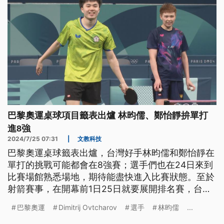
巴黎奧運桌球項目籤表出爐 林昀儒、鄭怡靜拚單打
進8強
2024/7/25 07:31
|
文教科技
巴黎奧運桌球籤表出爐，台灣好手林昀儒和鄭怡靜在
單打的挑戰可能都會在8強賽；選手們也在24日來到
比賽場館熟悉場地，期待能盡快進入比賽狀態。至於
射箭賽事，在開幕前1日25日就要展開排名賽，台灣
射手們把握練習日進行調整，教練徐梓益認為場地風
巴黎奧運
Dimitrij Ovtcharov
選手
林昀儒
...
向不影響選手發揮，只要發揮平時訓練就是100分。