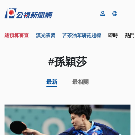
總預算審查
漢光演習
苦茶油苯駢芘超標
即時
熱門
#孫穎莎
最新
最相關