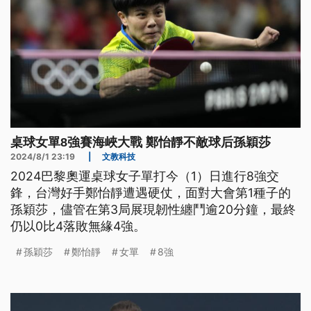
桌球女單8強賽海峽大戰 鄭怡靜不敵球后孫穎莎
2024/8/1 23:19
|
文教科技
2024巴黎奧運桌球女子單打今（1）日進行8強交
鋒，台灣好手鄭怡靜遭遇硬仗，面對大會第1種子的
孫穎莎，儘管在第3局展現韌性纏鬥逾20分鐘，最終
仍以0比4落敗無緣4強。
孫穎莎
鄭怡靜
女單
8強