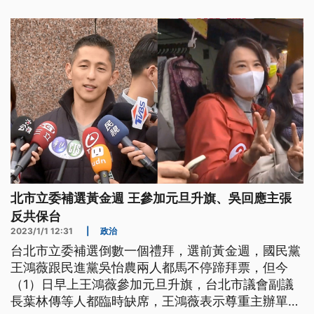
果有就建請開除黨籍。國民黨主席鄭麗文則強調，
「3800億+N」的版本，是經過深思熟慮的結果，黨
中央的態度從未變動；韓國瑜則在臉書回應，自己無
愧於黨、無愧於心。
北市立委補選黃金週 王參加元旦升旗、吳回應主張
反共保台
2023/1/1 12:31
|
政治
台北市立委補選倒數一個禮拜，選前黃金週，國民黨
王鴻薇跟民進黨吳怡農兩人都馬不停蹄拜票，但今
（1）日早上王鴻薇參加元旦升旗，台北市議會副議
長葉林傳等人都臨時缺席，王鴻薇表示尊重主辦單位