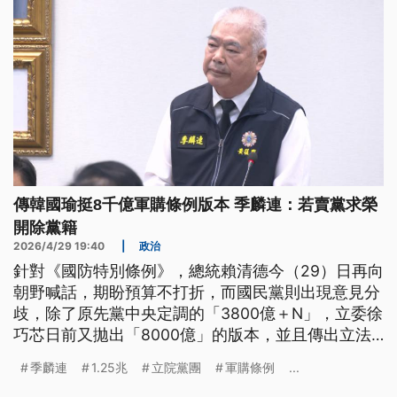
數字。
傳韓國瑜挺8千億軍購條例版本 季麟連：若賣黨求榮
開除黨籍
2026/4/29 19:40
|
政治
針對《國防特別條例》，總統賴清德今（29）日再向
朝野喊話，期盼預算不打折，而國民黨則出現意見分
歧，除了原先黨中央定調的「3800億＋N」，立委徐
巧芯日前又拋出「8000億」的版本，並且傳出立法
院長韓國瑜也力挺，不過今日在中常會副主席季麟連
季麟連
1.25兆
立院黨團
軍購條例
...
則是開砲說，不相信韓國瑜會做出賣黨求榮的事，如