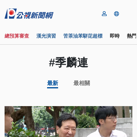
總預算審查
漢光演習
苦茶油苯駢芘超標
即時
熱門
#季麟連
最新
最相關