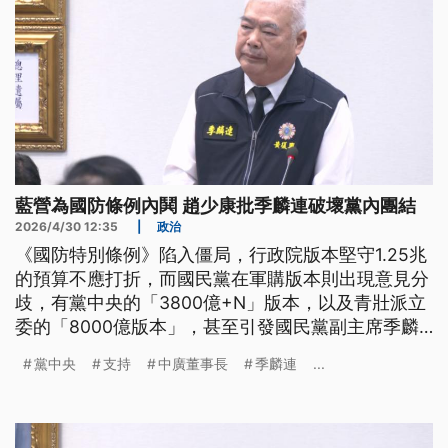
藍營為國防條例內鬨 趙少康批季麟連破壞黨內團結
2026/4/30 12:35
|
政治
《國防特別條例》陷入僵局，行政院版本堅守1.25兆
的預算不應打折，而國民黨在軍購版本則出現意見分
歧，有黨中央的「3800億+N」版本，以及青壯派立
委的「8000億版本」，甚至引發國民黨副主席季麟
連質疑立法院長韓國瑜的立場，揚言開除韓國瑜黨
黨中央
支持
中廣董事長
季麟連
...
籍，但這番言論則引發部份藍營立委不滿，要求季麟
連道歉，鄭麗文今（30）日則緩頰說，兩人老同志的
情誼不易被分化，外界不需要擴大解讀，並且強調國
民黨可充分討論軍購案，但是絕對不接受1.25兆天文