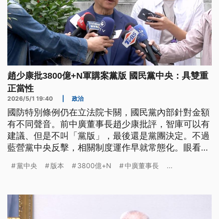
趙少康批3800億+N軍購案黨版 國民黨中央：具雙重
正當性
2026/5/1 19:40
|
政治
國防特別條例仍在立法院卡關，國民黨內部針對金額
有不同聲音。前中廣董事長趙少康批評，智庫可以有
建議、但是不叫「黨版」，最後還是黨團決定。不過
藍營黨中央反擊，相關制度運作早就常態化。眼看藍
營茶壺內風暴尚未平息，民眾黨主席黃國昌則喊話，
黨中央
版本
3800億+N
中廣董事長
...
美方應該趕快在川習會前公布第2波軍購。行政院長
卓榮泰則重申，應該要盡速通過1.25兆的政院版本。