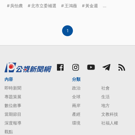
安排，吳怡農則表示不需要批評對手，並回應朱立倫
吳怡農
北市立委補選
王鴻薇
黃金週
...
對政見的指教，稱自己堅持的是反共保台。
1
內容
分類
即時新聞
政治
社會
專題策展
全球
生活
數位敘事
兩岸
地方
當期節目
產經
文教科技
深度報導
環境
社福人權
觀點