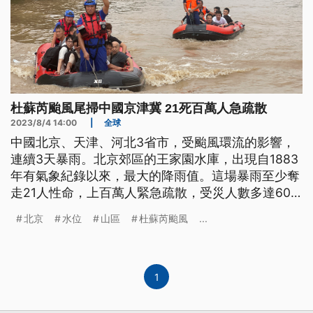
杜蘇芮颱風尾掃中國京津冀 21死百萬人急疏散
2023/8/4 14:00
|
全球
中國北京、天津、河北3省市，受颱風環流的影響，
連續3天暴雨。北京郊區的王家園水庫，出現自1883
年有氣象紀錄以來，最大的降雨值。這場暴雨至少奪
走21人性命，上百萬人緊急疏散，受災人數多達60
萬人。另外，從內蒙、寧夏、新疆出發的3輛鐵路列
北京
水位
山區
杜蘇芮颱風
...
車，因暴雨坍方，受困山區兩天兩夜，4天後才安全
抵達北京。
1