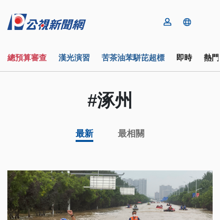
總預算審查
漢光演習
苦茶油苯駢芘超標
即時
熱門
#涿州
最新
最相關