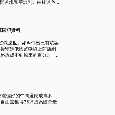
召開首場和平談判。由於以色列
讓這場談判充滿變數。
筆囚犯資料
監獄過世。如今傳出已有駭客
之後駭進俄國監獄線上商店網
價格改成不到原來的百分之一，
親友資料。
政黨偏好的中間選民成為多
自由黨獲得35席成為國會最