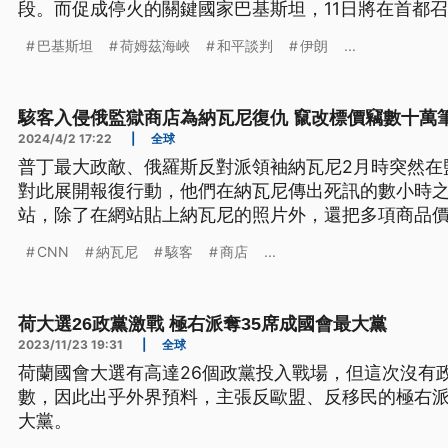
段。而促成停火的關鍵國家巴基斯坦，11日將在首都
持續轟炸黎巴嫩，加上伊朗堅持停火須涵蓋真主黨，
巴基斯坦
荷姆茲海峽
和平談判
伊朗
...
駭客入侵俄監獄商店為納瓦尼復仇 竄改標價竊數十萬
2024/4/2 17:22
|
全球
普丁最大政敵、俄羅斯反對派領袖納瓦尼2月時突然在
對此展開報復行動，他們在納瓦尼傳出死訊的數小時
站，除了在網站貼上納瓦尼的照片外，還把多項商品
並藉由交易紀錄竊取出資料庫中數十萬筆的囚犯及其
CNN
納瓦尼
駭客
商店
...
荷大選26政黨激戰 極右派奪35席成國會最大黨
2023/11/23 19:31
|
全球
荷蘭國會大選有高達26個政黨投入戰場，但這次沒有
數，因此出乎外界預料，主張反歐盟、反移民的極右派
大黨。