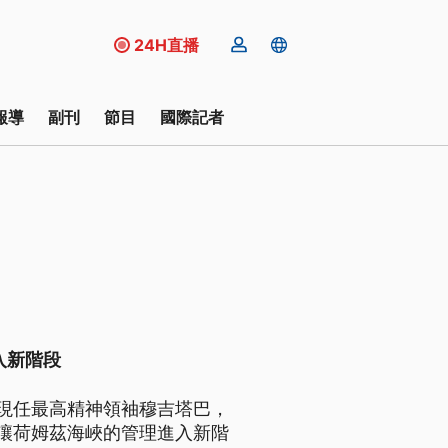
24H直播
報導
副刊
節目
國際記者
入新階段
現任最高精神領袖穆吉塔巴，
讓荷姆茲海峽的管理進入新階