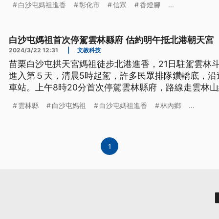
白沙屯媽祖進香
彰化市
信眾
香燈腳
...
白沙屯媽祖首次停駕雲林縣府 估約明午抵北港朝天宮
2024/3/22 12:31
|
文教科技
苗栗白沙屯拱天宮媽祖徒步北港進香，21日駐駕雲林斗
進入第５天，清晨5時起駕，許多民眾排隊鑽轎底，沿
車站。上午8時20分首次停駕雲林縣府，路線走雲林
祖祈福相當感動。
雲林縣
白沙屯媽祖
白沙屯媽祖進香
林內鄉
...
1