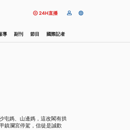
24H直播
報導
副刊
節目
國際記者
白沙屯媽、山邊媽，這改閣有拱
大甲鎮瀾宮停駕，信徒是誠歡