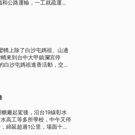
鐵和公路運輸，一工就疏運超
身體無爽快。（新聞標題、導
年鑾轎上除了白沙屯媽祖、山邊
鑾轎來到台中大甲鎮瀾宮停
的白沙屯媽祖進香活動，交通
新高，但由於天氣炎熱，有不
接
糖廠起駕後，沿台19線彰水
秀水高工等多所學校，中午又停
，綿延超過1公里，場面十分
備好香案，要迎接媽祖。