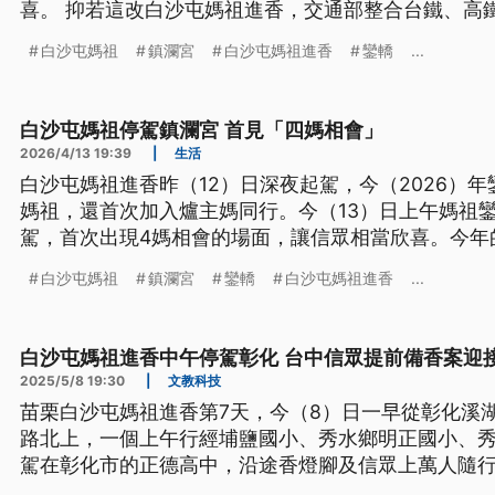
喜。 抑若這改白沙屯媽祖進香，交通部整合台鐵、高
過12萬人次，也因為天起反熱，一寡信眾，行甲一半
白沙屯媽祖
鎮瀾宮
白沙屯媽祖進香
鑾轎
...
言為台語文）
白沙屯媽祖停駕鎮瀾宮 首見「四媽相會」
2026/4/13 19:39
|
生活
白沙屯媽祖進香昨（12）日深夜起駕，今（2026）
媽祖，還首次加入爐主媽同行。今（13）日上午媽祖
駕，首次出現4媽相會的場面，讓信眾相當欣喜。今年
部整合雙鐵及公路運輸，單日疏運高過12萬人次也創
白沙屯媽祖
鎮瀾宮
鑾轎
白沙屯媽祖進香
...
少人出現身體不適。
白沙屯媽祖進香中午停駕彰化 台中信眾提前備香案迎
2025/5/8 19:30
|
文教科技
苗栗白沙屯媽祖進香第7天，今（8）日一早從彰化溪湖
路北上，一個上午行經埔鹽國小、秀水鄉明正國小、
駕在彰化市的正德高中，沿途香燈腳及信眾上萬人隨行
壯觀。雖然白沙屯媽祖路線不定，但台中市信眾早早