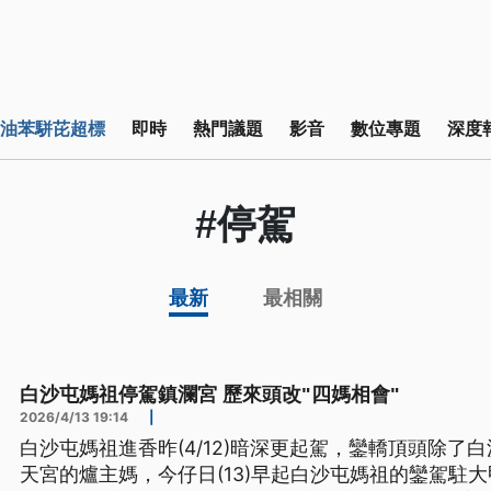
油苯駢芘超標
即時
熱門議題
影音
數位專題
深度
#停駕
最新
最相關
白沙屯媽祖停駕鎮瀾宮 歷來頭改"四媽相會"
2026/4/13 19:14
|
白沙屯媽祖進香昨(4/12)暗深更起駕，鑾轎頂頭除了
天宮的爐主媽，今仔日(13)早起白沙屯媽祖的鑾駕駐