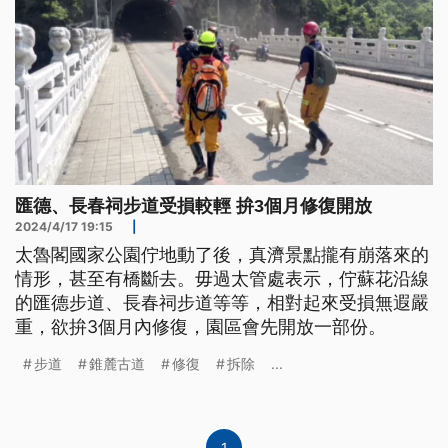
匯德、長春祠步道受損較輕 拚3個月修復開放
2024/4/17 19:15
|
太魯閣國家公園佇地動了後，真濟景點攏有崩落來的
情形，甚至有橋斷去。毋過太管處表示，佇蘇花沿線
的匯德步道、長春祠步道等等，相對起來受損無遐嚴
重，欲拚3個月內修復，園區會先開放一部份。
步道
錐麓古道
修復
拆除
...
1