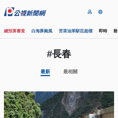
總預算審查
白海豚颱風
苦茶油苯駢芘超標
即時
熱
#長春
最新
最相關