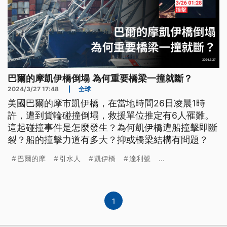
巴爾的摩凱伊橋倒塌 為何重要橋梁一撞就斷？
2024/3/27 17:48
|
全球
美國巴爾的摩市凱伊橋，在當地時間26日凌晨1時
許，遭到貨輪碰撞倒塌，救援單位推定有6人罹難。
這起碰撞事件是怎麼發生？為何凱伊橋遭船撞擊即斷
裂？船的撞擊力道有多大？抑或橋梁結構有問題？
巴爾的摩
引水人
凱伊橋
達利號
...
1