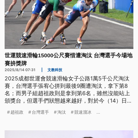
世運競速滑輪15000公尺賽惜遭淘汰 台灣選手今場地
賽拚獎牌
2025/8/14 07:31
|
文教科技
2025成都世運會競速滑輪女子公路1萬5千公尺淘汰
賽，台灣選手張宥心拼到最後9圈遭淘汰，拿下第8
名；而男子組趙祖政則是拿到第6名，雖然沒能站上
頒獎台，但選手們狀態越來越好，對於今（14）日場
地賽，有信心會有更好的表現。
趙祖政
台灣選手
淘汰
競速溜冰
...