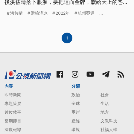
後洪筱晴落下眼淚，要把這面金牌，獻給天上的爸
爸。
洪筱晴
滑輪溜冰
2022年
杭州亞運
...
1
內容
分類
即時新聞
政治
社會
專題策展
全球
生活
數位敘事
兩岸
地方
當期節目
產經
文教科技
深度報導
環境
社福人權