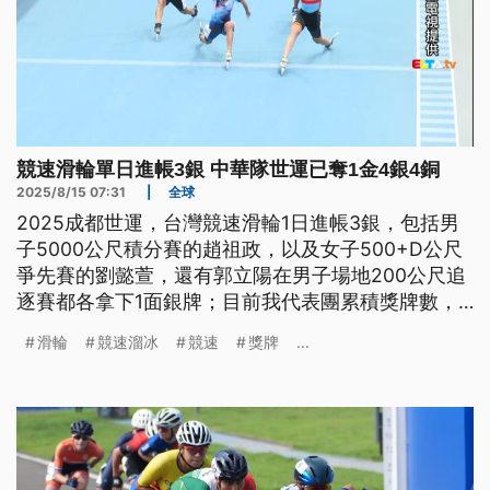
競速滑輪單日進帳3銀 中華隊世運已奪1金4銀4銅
2025/8/15 07:31
|
全球
2025成都世運，台灣競速滑輪1日進帳3銀，包括男
子5000公尺積分賽的趙祖政，以及女子500+D公尺
爭先賽的劉懿萱，還有郭立陽在男子場地200公尺追
逐賽都各拿下1面銀牌；目前我代表團累積獎牌數，
來到1金4銀4銅。
滑輪
競速溜冰
競速
獎牌
...