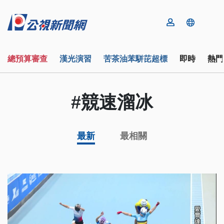
總預算審查
漢光演習
苦茶油苯駢芘超標
即時
熱門
#競速溜冰
最新
最相關