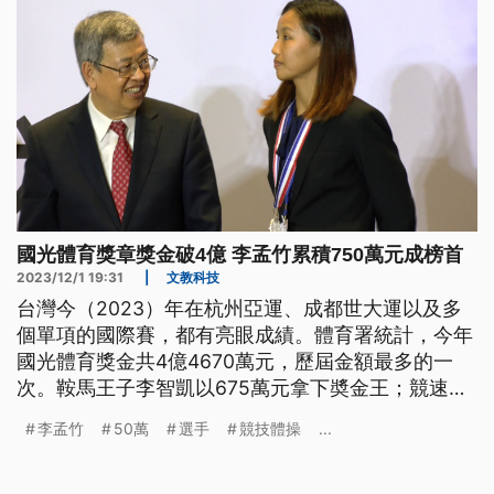
國光體育獎章獎金破4億 李孟竹累積750萬元成榜首
2023/12/1 19:31
|
文教科技
台灣今（2023）年在杭州亞運、成都世大運以及多
個單項的國際賽，都有亮眼成績。體育署統計，今年
國光體育獎金共4億4670萬元，歷屆金額最多的一
次。鞍馬王子李智凱以675萬元拿下奬金王；競速溜
冰女子選手李孟竹750萬元奪獎金后。
李孟竹
50萬
選手
競技體操
...