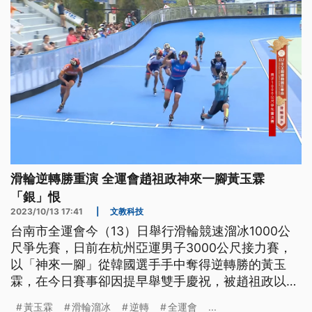
滑輪逆轉勝重演 全運會趙祖政神來一腳黃玉霖
「銀」恨
2023/10/13 17:41
|
文教科技
台南市全運會今（13）日舉行滑輪競速溜冰1000公
尺爭先賽，日前在杭州亞運男子3000公尺接力賽，
以「神來一腳」從韓國選手手中奪得逆轉勝的黃玉
霖，在今日賽事卻因提早舉雙手慶祝，被趙祖政以相
似動作跨腳壓線超前，獲得銀牌。
黃玉霖
滑輪溜冰
逆轉
全運會
...