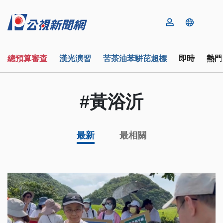
總預算審查
漢光演習
苦茶油苯駢芘超標
即時
熱門
#黃浴沂
最新
最相關