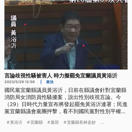
言論歧視性騷被害人 時力擬罷免宜蘭議員黃浴沂
2023/5/29 12:56
|
政治
國民黨宜蘭縣議員黃浴沂，日前在縣議會針對宜蘭縣
消防局女消防員性騷擾案，說出性別歧視言論。今
（29）日時代力量宣布將發起罷免黃浴沂連署；民進
黨宜蘭縣議會黨團抨擊，看不到國民黨對性別平權的
重視。黃浴沂發出聲明，對於自己的發言道歉，但時
黃浴沂
宜蘭縣
黨部
宜蘭縣長林姿妙
...
力不打算終止罷免程序。