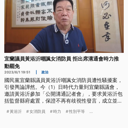
宜蘭議員黃浴沂嘲諷女消防員 拒出席溝通會時力推
動罷免
2023/6/1 19:51
|
政治
國民黨宜蘭縣議員黃浴沂嘲諷女消防員遭性騷擾案，
引發輿論譁然。今（1）日時代力量到宜蘭縣議會，
邀請黃浴沂參加「公開溝通記者會」，要求黃浴沂包
括監督縣府處置，保證不再有歧視性發言，成立並加
入宜蘭縣議會性別平等委員會，但黃浴沂反批時力政
黃浴沂
女消防員
時力
性別平等
...
治操作，不出席溝通會。