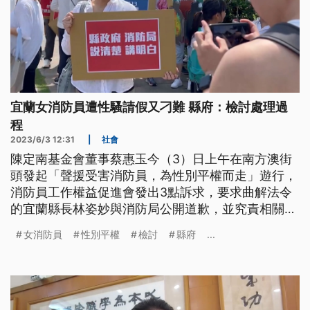
宜蘭女消防員遭性騷請假又刁難 縣府：檢討處理過
程
2023/6/3 12:31
|
社會
陳定南基金會董事蔡惠玉今（3）日上午在南方澳街
頭發起「聲援受害消防員，為性別平權而走」遊行，
消防員工作權益促進會發出3點訴求，要求曲解法令
的宜蘭縣長林姿妙與消防局公開道歉，並究責相關人
員。縣府說，全案行政程序走完後，會檢討處理過
女消防員
性別平權
檢討
縣府
...
程。