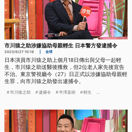
市川猿之助涉嫌協助母親輕生 日本警方發逮捕令
2023/6/27 10:18
|
全球
日本演員市川猿之助上個月18日傳出與父母一起輕
生，市川猿之助送醫後獲救，但2位老人家先後宣告
不治。東京警視廳今（27）日正式以涉嫌協助母親輕
生罪，向市川猿之助發出逮捕令。
市川猿之助
逮捕令
半澤直樹
輕生
...