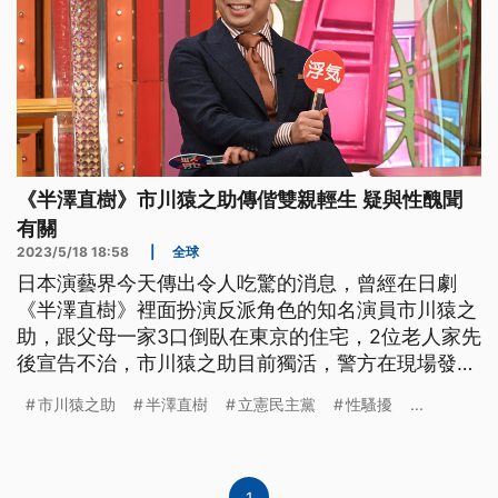
《半澤直樹》市川猿之助傳偕雙親輕生 疑與性醜聞
有關
2023/5/18 18:58
|
全球
日本演藝界今天傳出令人吃驚的消息，曾經在日劇
《半澤直樹》裡面扮演反派角色的知名演員市川猿之
助，跟父母一家3口倒臥在東京的住宅，2位老人家先
後宣告不治，市川猿之助目前獨活，警方在現場發現
疑似遺書。就在今天稍早，日本雜誌才剛剛揭露他涉
市川猿之助
半澤直樹
立憲民主黨
性騷擾
...
嫌性騷擾並且霸凌同事的醜聞。
1