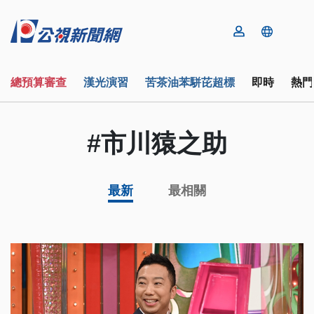
總預算審查
漢光演習
苦茶油苯駢芘超標
即時
熱門
#市川猿之助
最新
最相關