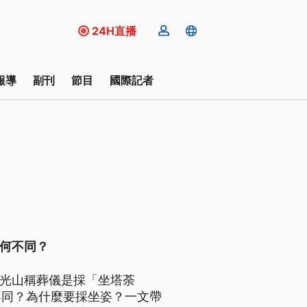
24H直播
報導
副刊
節目
國際記者
有何不同？
佛光山稱葬儀是採「坐塔荼
不同？為什麼要採坐姿？一文帶