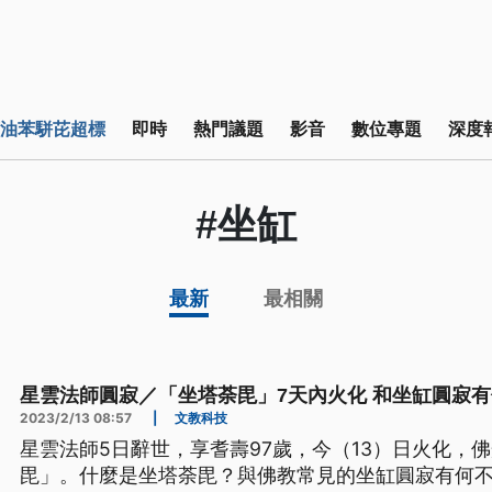
油苯駢芘超標
即時
熱門議題
影音
數位專題
深度
#坐缸
最新
最相關
星雲法師圓寂／「坐塔荼毘」7天內火化 和坐缸圓寂
2023/2/13 08:57
|
文教科技
星雲法師5日辭世，享耆壽97歲，今（13）日火化，
毘」。什麼是坐塔荼毘？與佛教常見的坐缸圓寂有何