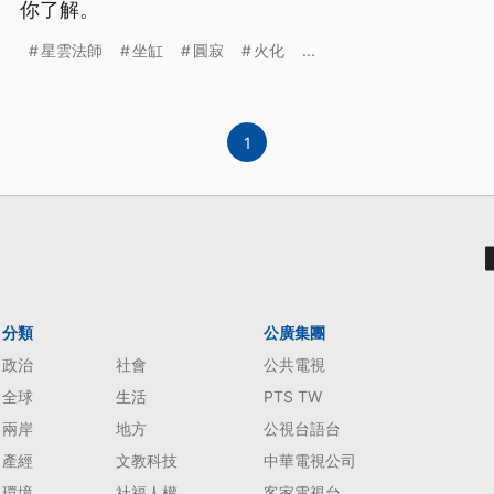
你了解。
星雲法師
坐缸
圓寂
火化
...
1
分類
公廣集團
政治
社會
公共電視
全球
生活
PTS TW
兩岸
地方
公視台語台
產經
文教科技
中華電視公司
環境
社福人權
客家電視台