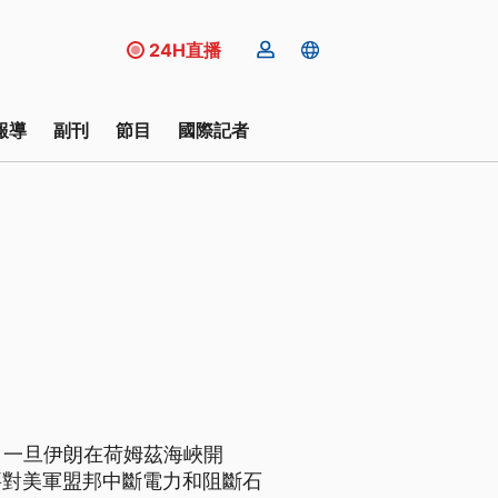
24H直播
報導
副刊
節目
國際記者
，一旦伊朗在荷姆茲海峽開
要對美軍盟邦中斷電力和阻斷石