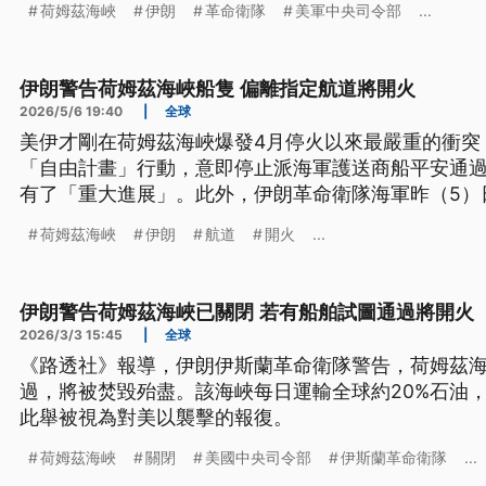
荷姆茲海峽
伊朗
革命衛隊
美軍中央司令部
...
伊朗警告荷姆茲海峽船隻 偏離指定航道將開火
2026/5/6 19:40
|
全球
美伊才剛在荷姆茲海峽爆發4月停火以來最嚴重的衝突
「自由計畫」行動，意即停止派海軍護送商船平安通
有了「重大進展」。此外，伊朗革命衛隊海軍昨（5）
隻必須使用伊朗指定的荷姆茲海峽航道，一旦偏離，
荷姆茲海峽
伊朗
航道
開火
...
伊朗警告荷姆茲海峽已關閉 若有船舶試圖通過將開火
2026/3/3 15:45
|
全球
《路透社》報導，伊朗伊斯蘭革命衛隊警告，荷姆茲
過，將被焚毀殆盡。該海峽每日運輸全球約20%石油
此舉被視為對美以襲擊的報復。
荷姆茲海峽
關閉
美國中央司令部
伊斯蘭革命衛隊
...