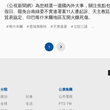
《公視新聞網》為您精選一週國內外大事，關注焦點包
假日、罷免台南綠委不實連署案11人遭起訴、天主教
貿易協定、印巴喀什米爾地區互開火釀死傷。
喀什米爾
普瑞弗斯特
不實連署
立院三讀
...
1
分類
公廣集團
政治
社會
公共電視
全球
生活
PTS TW