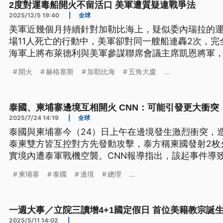
2度對運毒船開火不留活口 美軍遭質疑違戰爭法
2025/12/5 19:40
|
全球
美軍近幾個月持續針對加勒比海上，疑似委內瑞拉的運
場11人死亡的行動中，美軍卻對同一艘船連轟2次，完
海軍上將布萊德利與美軍參謀聯席會議主席凱恩將軍
時影帶後，有民主黨議員對這場轟炸行動的合理性與
開火
赫格塞斯
加勒比海
五角大廈
...
泰國、柬埔寨邊境互相開火 CNN：可能引發更大衝突
2025/7/24 14:19
|
全球
泰國與柬埔寨今（24）日上午在邊境發生激烈衝突，
泰柬雙方皆互控對方先發動攻擊，泰方稱柬國發射2枚
實境內遭泰軍戰機空襲。CNN報導指出，該起事件導
化，可能引發更大規模衝突。目前泰國已關閉衝突地
柬埔寨
泰國
邊境
總理
...
的邊境通道，並疏散衝突地區的民眾。
一週大事／立院三讀增4+1國定假日 首位美籍教宗誕生（202
2025/5/11 14:02
|