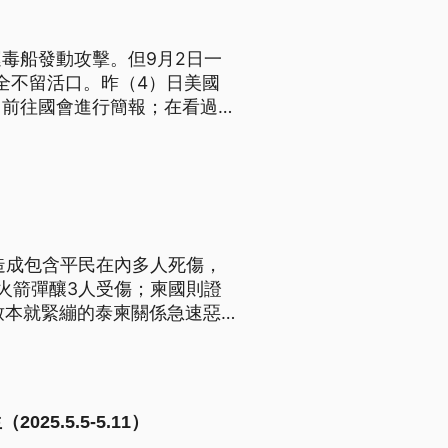
毒船發動攻擊。但9月2日一
全不留活口。昨（4）日美國
，前往國會進行簡報；在看過當
合法性，提出了強烈質疑。
造成包含平民在內多人死傷，
火箭彈釀3人受傷；柬國則證
致本就緊繃的泰柬關係急速惡
區的學校，以及所有往來柬埔寨
5.5.5-5.11）