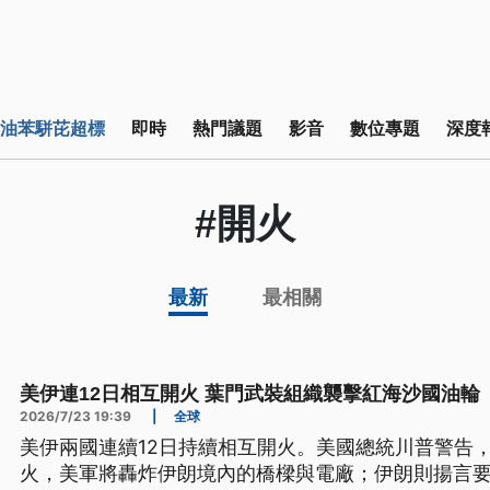
油苯駢芘超標
即時
熱門議題
影音
數位專題
深度
#開火
最新
最相關
美伊連12日相互開火 葉門武裝組織襲擊紅海沙國油輪
2026/7/23 19:39
|
全球
美伊兩國連續12日持續相互開火。美國總統川普警告
火，美軍將轟炸伊朗境內的橋樑與電廠；伊朗則揚言