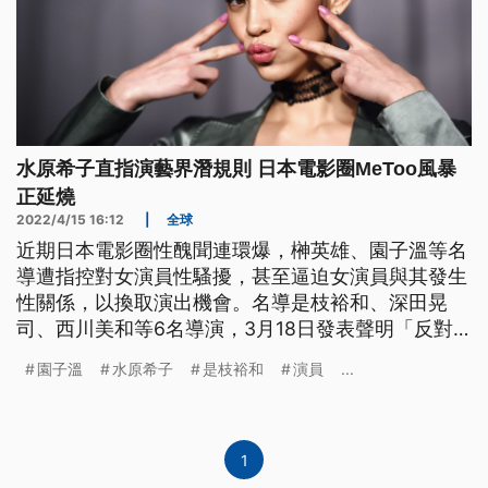
水原希子直指演藝界潛規則 日本電影圈MeToo風暴
正延燒
2022/4/15 16:12
|
全球
近期日本電影圈性醜聞連環爆，榊英雄、園子溫等名
導遭指控對女演員性騷擾，甚至逼迫女演員與其發生
性關係，以換取演出機會。名導是枝裕和、深田晃
司、西川美和等6名導演，3月18日發表聲明「反對
任何利用電影導演職位的暴力行為」，要求日本電影
園子溫
水原希子
是枝裕和
演員
...
圈直面「潛規則」。知名影星水原希子也向《週刊文
春》直言，性騷擾一直存在日本演藝圈，「只要肯在
工作人員面前大方脫光，就會被認為是好演員」。
1