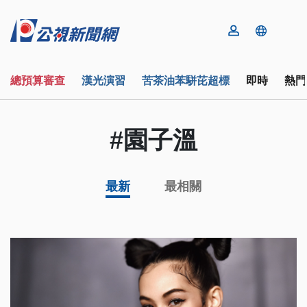
總預算審查
漢光演習
苦茶油苯駢芘超標
即時
熱門
#園子溫
最新
最相關