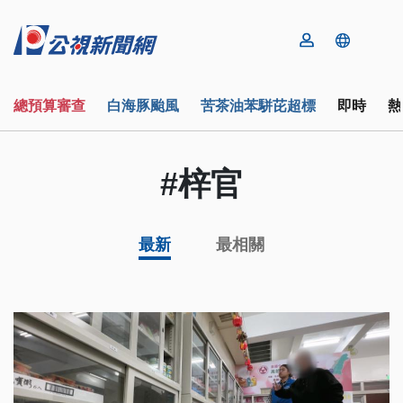
總預算審查
白海豚颱風
苦茶油苯駢芘超標
即時
熱
#梓官
最新
最相關