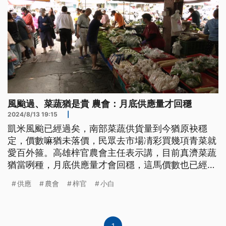
風颱過、菜蔬猶是貴 農會：月底供應量才回穩
2024/8/13 19:15
|
凱米風颱已經過矣，南部菜蔬供貨量到今猶原袂穩
定，價數嘛猶未落價，民眾去市場凊彩買幾項青菜就
愛百外箍。高雄梓官農會主任表示講，目前真濟菜蔬
猶當咧種，月底供應量才會回穩，這馬價數也已經漸
漸仔咧落矣。（此則新聞標題、導言、內文皆為臺語
供應
農會
梓官
小白
文。）
1