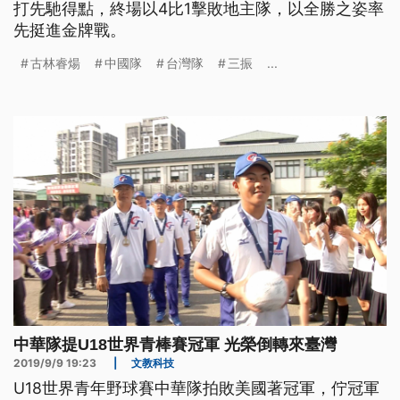
打先馳得點，終場以4比1擊敗地主隊，以全勝之姿率
先挺進金牌戰。
古林睿煬
中國隊
台灣隊
三振
...
中華隊提U18世界青棒賽冠軍 光榮倒轉來臺灣
2019/9/9 19:23
|
文教科技
U18世界青年野球賽中華隊拍敗美國著冠軍，佇冠軍