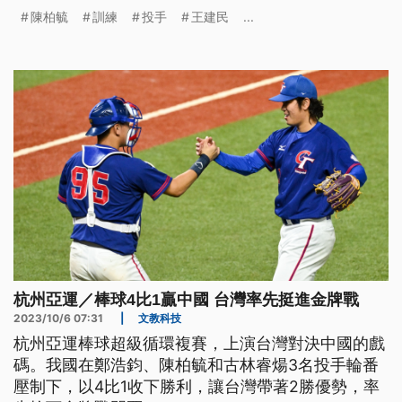
柏毓偉擔任教練，傳授觀念與實戰體驗。
陳柏毓
訓練
投手
王建民
...
杭州亞運／棒球4比1贏中國 台灣率先挺進金牌戰
2023/10/6 07:31
|
文教科技
杭州亞運棒球超級循環複賽，上演台灣對決中國的戲
碼。我國在鄭浩鈞、陳柏毓和古林睿煬3名投手輪番
壓制下，以4比1收下勝利，讓台灣帶著2勝優勢，率