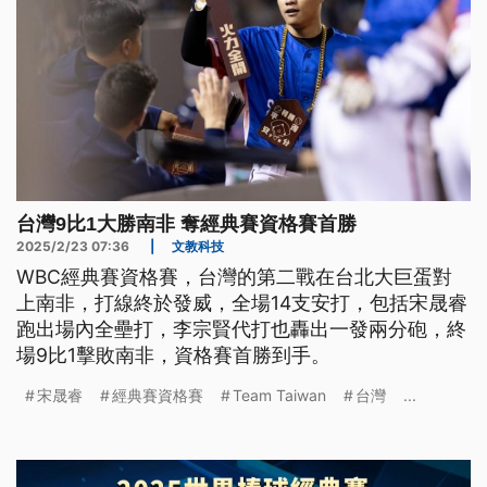
台灣9比1大勝南非 奪經典賽資格賽首勝
2025/2/23 07:36
|
文教科技
WBC經典賽資格賽，台灣的第二戰在台北大巨蛋對
上南非，打線終於發威，全場14支安打，包括宋晟睿
跑出場內全壘打，李宗賢代打也轟出一發兩分砲，終
場9比1擊敗南非，資格賽首勝到手。
宋晟睿
經典賽資格賽
Team Taiwan
台灣
...