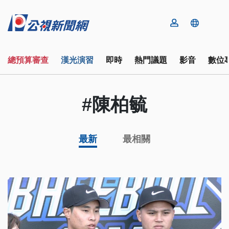
總預算審查
漢光演習
即時
熱門議題
影音
數位
#陳柏毓
最新
最相關