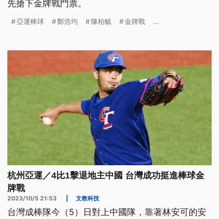
先搶下金牌戰門票。
亞運棒球
鄭浩均
陳柏毓
金牌戰
...
杭州亞運／4比1擊退地主中國 台灣成功挺進棒球金
牌戰
2023/10/5 21:53
|
文教科技
台灣成棒隊今（5）日對上中國隊，靠著林安可的安