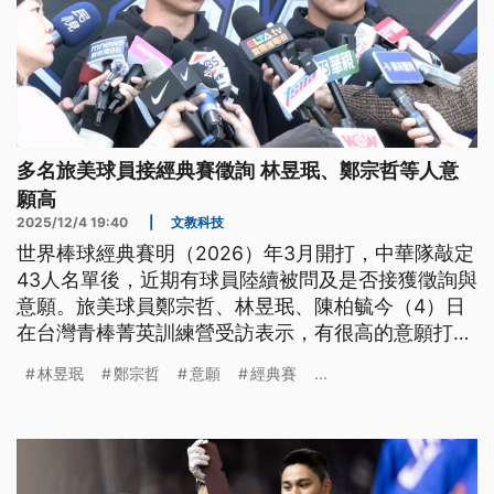
多名旅美球員接經典賽徵詢 林昱珉、鄭宗哲等人意
願高
2025/12/4 19:40
|
文教科技
世界棒球經典賽明（2026）年3月開打，中華隊敲定
43人名單後，近期有球員陸續被問及是否接獲徵詢與
意願。旅美球員鄭宗哲、林昱珉、陳柏毓今（4）日
在台灣青棒菁英訓練營受訪表示，有很高的意願打經
典賽。
林昱珉
鄭宗哲
意願
經典賽
...