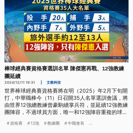
棒球經典賽資格賽選訓名單 陳傑憲再戰、12強教練
團延續
2024/12/11 19:31
|
文教科技
世界棒球經典賽資格賽將在明（2025）年2月下旬開
打，中華職棒今（11）日召開35人名單選訓會議，將
由世界12強總教練曾豪駒續掌兵符，並延續12強教練
團陣容，不過球員方面，唯一和12強陣容重複的球
員，只有隊長陳傑憲，預計明年1月底提交最終28人
資格賽
12強
教練團
中職會長
...
名單並展開集訓。