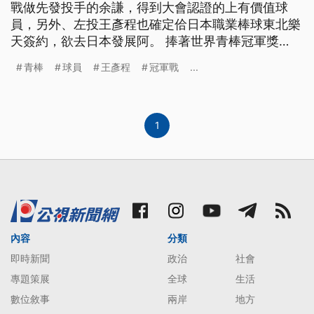
戰做先發投手的余謙，得到大會認證的上有價值球
員，另外、左投王彥程也確定佮日本職業棒球東北樂
天簽約，欲去日本發展阿。 捧著世界青棒冠軍獎
盃，中華青棒隊9日搭機凱旋歸國，受到英雄式熱烈
青棒
球員
王彥程
冠軍戰
...
歡迎，球員們個個興奮不已，冠軍戰對上美國，擔任
先發投手的余謙無失分表現優異，獲得大會最有價值
球員，他說要把這份榮耀獻給在天上的父親！ ==中
華青棒隊隊員 余謙== MVP
1
內容
分類
即時新聞
政治
社會
專題策展
全球
生活
數位敘事
兩岸
地方