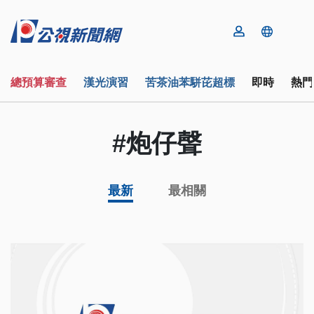
總預算審查
漢光演習
苦茶油苯駢芘超標
即時
熱門
#炮仔聲
最新
最相關