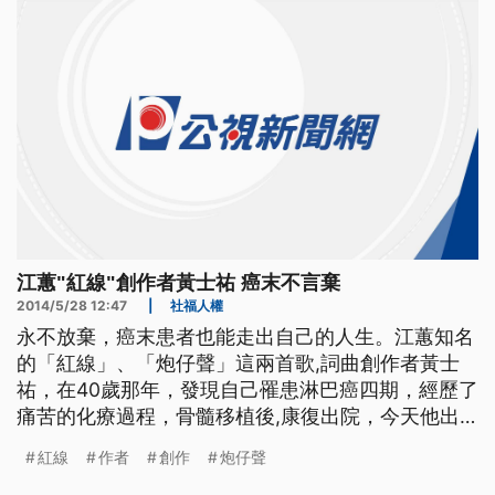
期，一開始他感到憤怒
江蕙"紅線"創作者黃士祐 癌末不言棄
2014/5/28 12:47
|
社福人權
永不放棄，癌末患者也能走出自己的人生。江蕙知名
的「紅線」、「炮仔聲」這兩首歌,詞曲創作者黃士
祐，在40歲那年，發現自己罹患淋巴癌四期，經歷了
痛苦的化療過程，骨髓移植後,康復出院，今天他出
面分享自己的抗癌歷程，還說要繼續用歌曲來 鼓舞
紅線
作者
創作
炮仔聲
人心。 清唱江蕙膾炙人口的「紅線」，抗癌成功的