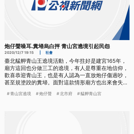
炮仔聲噪耳.糞埽烏白抨 青山宮遶境引起民怨
2020/12/7 19:15
|
社會
臺北艋舺青山王遶境活動，今年拄好是建宮165年，
廟方這回也分做三工的遶境，有人是尊重在地信仰，
歡喜恭迎青山王，也是有人認為一直放炮仔傷過吵，
甚至規塗跤的糞埽。面對這款情形廟方也出來會失
禮，市長柯文哲也講會做一個檢討。 艋舺青山宮遶
青山宮遶境
炮仔聲
北市府
艋舺青山宮
境活動，鞭炮聲此起彼落，今年適逢建宮165年，廟
方擴大舉辦，連總統蔡英文也在6號親自前往參拜，
熱鬧之餘，卻讓附近的民眾抱怨連連，甚至7號清
晨，有一戶民宅發生火警，疑似因為