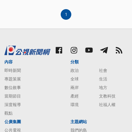
歌手黃士祐，也是「紅線」與「炮仔聲」這兩首歌的
作詞作曲者，40歲那年,他發現自己罹患淋巴癌四
期，一開始他感到憤怒甚至
1
內容
分類
即時新聞
政治
社會
專題策展
全球
生活
數位敘事
兩岸
地方
當期節目
產經
文教科技
深度報導
環境
社福人權
觀點
公廣集團
主題網站
公共電視
我們的島