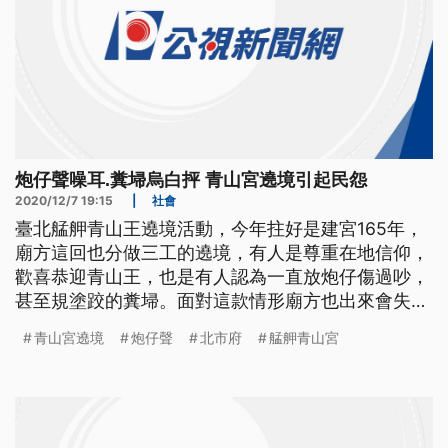
炮仔聲噪耳.糞埽烏白抨 青山宮遶境引起民怨
2020/12/7 19:15
|
社會
臺北艋舺青山王遶境活動，今年拄好是建宮165年，
廟方這回也分做三工的遶境，有人是尊重在地信仰，
歡喜恭迎青山王，也是有人認為一直放炮仔傷過吵，
甚至規塗跤的糞埽。面對這款情形廟方也出來會失
禮，市長柯文哲也講會做一個檢討。 艋舺青山宮遶
青山宮遶境
炮仔聲
北市府
艋舺青山宮
境活動，鞭炮聲此起彼落，今年適逢建宮165年，廟
方擴大舉辦，連總統蔡英文也在6號親自前往參拜，
熱鬧之餘，卻讓附近的民眾抱怨連連，甚至7號清
晨，有一戶民宅發生火警，疑似因為