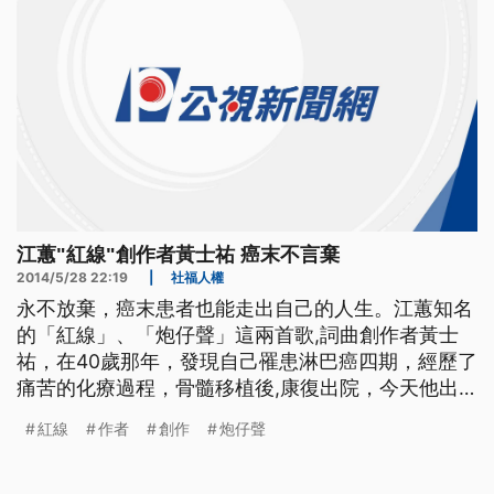
江蕙"紅線"創作者黃士祐 癌末不言棄
2014/5/28 22:19
|
社福人權
永不放棄，癌末患者也能走出自己的人生。江蕙知名
的「紅線」、「炮仔聲」這兩首歌,詞曲創作者黃士
祐，在40歲那年，發現自己罹患淋巴癌四期，經歷了
痛苦的化療過程，骨髓移植後,康復出院，今天他出
面分享自己的抗癌歷程，還說要繼續用歌曲來 鼓舞
紅線
作者
創作
炮仔聲
人心。 清唱江蕙膾炙人口的「紅線」，抗癌成功的
歌手黃士祐，也是「紅線」與「炮仔聲」這兩首歌的
作詞作曲者，40歲那年,他發現自己罹患淋巴癌四