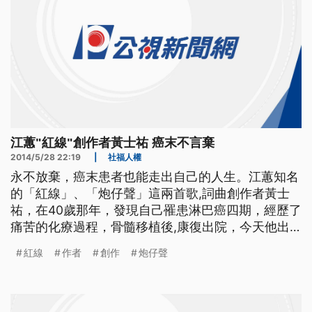
江蕙"紅線"創作者黃士祐 癌末不言棄
2014/5/28 22:19
|
社福人權
永不放棄，癌末患者也能走出自己的人生。江蕙知名
的「紅線」、「炮仔聲」這兩首歌,詞曲創作者黃士
祐，在40歲那年，發現自己罹患淋巴癌四期，經歷了
痛苦的化療過程，骨髓移植後,康復出院，今天他出
面分享自己的抗癌歷程，還說要繼續用歌曲來 鼓舞
紅線
作者
創作
炮仔聲
人心。 清唱江蕙膾炙人口的「紅線」，抗癌成功的
歌手黃士祐，也是「紅線」與「炮仔聲」這兩首歌的
作詞作曲者，40歲那年,他發現自己罹患淋巴癌四
期，一開始他感到憤怒