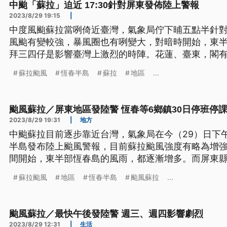
中颱「蘇拉」迫近 17:30針對屏東發佈陸上警報
2023/8/29 19:15
|
中度風颱蘇拉當咧倚近臺灣，氣象局佇下晡五點半針
風颱有變較強，暴風圈也有咧變大，對暗時開始，東
拜三四仔是影響臺灣上激烈的時陣。花蓮、臺東，閣
的影響。目前臺東蘭嶼風雨一陣一陣矣。（這條新聞
蘇拉颱風
恆春半島
蘇拉
地區
...
颱風蘇拉／屏東地區發陸警 恆春等6鄉鎮30日停班停
2023/8/29 19:31
|
地方
中颱蘇拉目前逐步靠近台灣，氣象局在今（29）日下午
半島發布陸上颱風警報，目前蘇拉颱風強度有略為增
間開始，東半部恆春島的風雨，都逐漸增多。而屏東
達9至10級，包括恆春、滿州等6鄉鎮停止上班上課。
蘇拉颱風
地區
恆春半島
颱風蘇拉
...
颱風蘇拉／最快午後發陸警 週三、週四影響劇烈
2023/8/29 12:31
|
生活