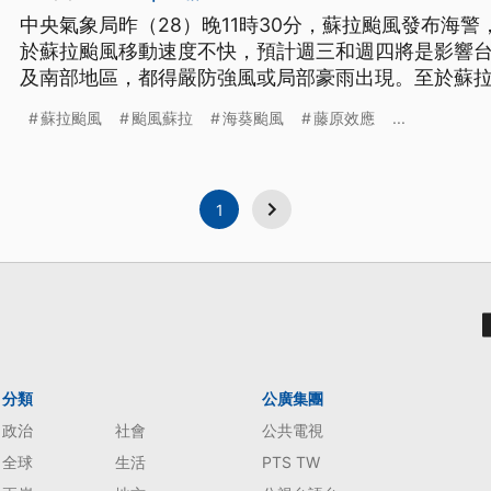
中央氣象局昨（28）晚11時30分，蘇拉颱風發布海
於蘇拉颱風移動速度不快，預計週三和週四將是影響
及南部地區，都得嚴防強風或局部豪雨出現。至於蘇
颱牽制的藤原效應？氣象專家指出，以目前預測來看
蘇拉颱風
颱風蘇拉
海葵颱風
藤原效應
...
1
分類
公廣集團
政治
社會
公共電視
全球
生活
PTS TW