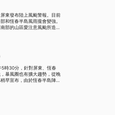
對屏東發布陸上風颱警報。目前
半部和恆春半島風雨攏會變強。
有南部的山區愛注意風颱所造成
標題、前言是臺語文。）
課
5時30分，針對屏東、恆春
強，暴風圈也有擴大趨勢，從晚
縣稍早宣布，由於恆春半島陣風