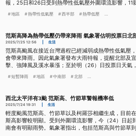
報，25日和26日受到熱帶性低氣壓外圍環流影響，1
8級以上發生機會。
地區
熱帶性低氣壓
西半部
熱帶低壓
...
范斯高降為熱帶低壓仍帶來降雨 氣象署估明投票日北
2025/7/25 12:56
|
生活
范斯高颱風在接近台灣過程已經減弱成熱帶性低氣壓
會帶來降雨。因此氣象署發布大雨特報，提醒北部及
擊、強陣風及溪水暴漲；至於明（26）日投票日天氣
將比今日趨緩。
短暫陣雨
地區
中南部
北部
...
西北太平洋有3颱 范斯高、竹節草警報機率低
2025/7/24 19:31
|
生活
輕度颱風范斯高、竹節草以及柯羅莎相繼生成，目前在
斯高影響較明顯。受到外圍環流影響，今（24）日起
南會有明顯雨勢。氣象署指出，包括范斯高與竹節草
熱帶性低氣壓，目前發布颱風警報的機率低。