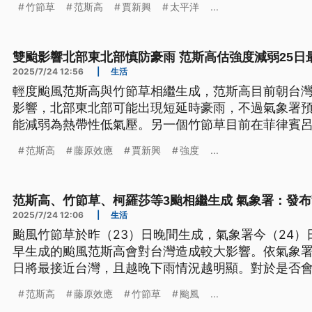
竹節草
范斯高
賈新興
太平洋
...
雙颱影響北部東北部慎防豪雨 范斯高估強度減弱25日
2025/7/24 12:56
|
生活
輕度颱風范斯高與竹節草相繼生成，范斯高目前朝台
影響，北部東北部可能出現短延時豪雨，不過氣象署預
能減弱為熱帶性低氣壓。另一個竹節草目前在菲律賓
風警報機率低，但尚未完全排除可能性。
范斯高
藤原效應
賈新興
強度
...
范斯高、竹節草、柯羅莎等3颱相繼生成 氣象署：發
2025/7/24 12:06
|
生活
颱風竹節草於昨（23）日晚間生成，氣象署今（24
早生成的颱風范斯高會對台灣造成較大影響。依氣象署
日將最接近台灣，且越晚下雨情況越明顯。對於是否
鍵是范斯高減弱的時間點，目前發布機率雖偏低，但
范斯高
藤原效應
竹節草
颱風
...
24日下午生成的颱風柯羅莎，目前評估不會對台造成