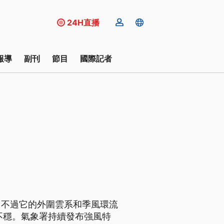
24H直播
報導
副刊
節目
國際記者
，不過它的外圍雲系和季風環流
不穩。氣象署持續發布強風特