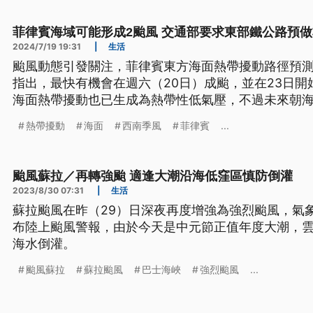
菲律賓海域可能形成2颱風 交通部要求東部鐵公路預
2024/7/19 19:31
|
生活
颱風動態引發關注，菲律賓東方海面熱帶擾動路徑預
指出，最快有機會在週六（20日）成颱，並在23日
海面熱帶擾動也已生成為熱帶性低氣壓，不過未來朝
交通部長李孟諺表示，已要求鐵路、公路提前預置材
熱帶擾動
海面
西南季風
菲律賓
...
或停駛準備。
颱風蘇拉／再轉強颱 適逢大潮沿海低窪區慎防倒灌
2023/8/30 07:31
|
生活
蘇拉颱風在昨（29）日深夜再度增強為強烈颱風，氣
布陸上颱風警報，由於今天是中元節正值年度大潮，
海水倒灌。
颱風蘇拉
蘇拉颱風
巴士海峽
強烈颱風
...