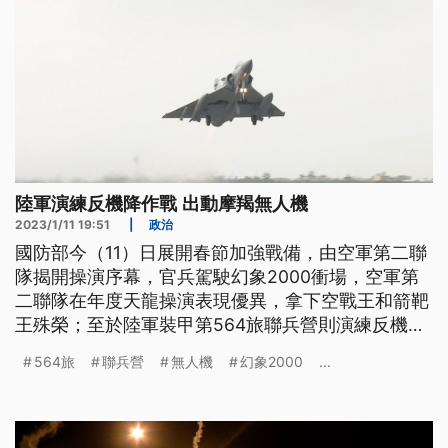
陸軍演練反機降作戰 出動摩羯無人機
2023/1/11 19:51
|
政治
國防部今（11）日展開春節加強戰備，由空軍第二聯
隊揭開操演序幕，官兵駕駛幻象2000衝場，空軍第
二聯隊在年度天龍操演表現優異，拿下空戰王和箭靶
王殊榮；至於陸軍裝甲第564旅聯兵營則演練反機降
作戰，還投入最新的國造摩羯無人機，大幅提高戰場
564旅
聯兵營
無人機
幻象2000
...
偵蒐能力。