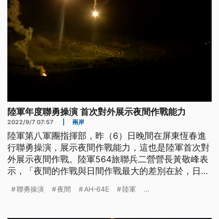
陸軍年度聯勇操演 首次對外展示夜間作戰能力
2022/9/7 07:57
|
兩岸
陸軍第八軍團指揮部，昨（6）日晚間在屏東恆春進
行聯勇操演，展示夜間作戰能力，這也是陸軍首次對
外展示夜間作戰。陸軍564旅聯兵二營營長黃敬峰表
示，「夜間的作戰與日間作戰最大的差別在於，日
（夜）間的能見度不佳。我們的戰甲車具有夜視的功
聯勇操演
夜間
AH-64E
陸軍
...
能，對於射手來講，他可以利用車上的夜視鏡來對目
標實施射擊；對駕駛手來講，車身本身具有防空駕駛
燈，也配有星光夜視鏡，可供駕駛手在夜間實施駕