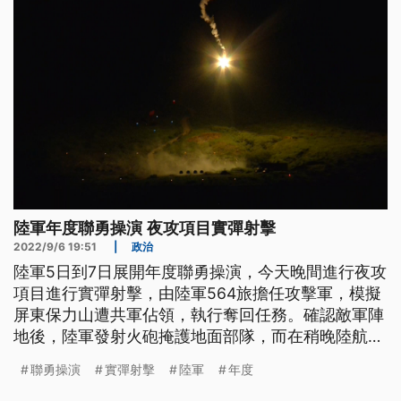
駛。」昨日晚間的夜攻演訓，動用M1
陸軍年度聯勇操演 夜攻項目實彈射擊
2022/9/6 19:51
|
政治
陸軍5日到7日展開年度聯勇操演，今天晚間進行夜攻
項目進行實彈射擊，由陸軍564旅擔任攻擊軍，模擬
屏東保力山遭共軍佔領，執行奪回任務。確認敵軍陣
地後，陸軍發射火砲掩護地面部隊，而在稍晚陸航再
派出阿帕契攻擊直升機，敵軍進行火力壓制，更會發
聯勇操演
實彈射擊
陸軍
年度
射在烏俄戰爭大放異彩的標槍飛彈，直攻敵方的反裝
甲武器。陸軍在這次聯勇操演大秀軍事肌肉，攻擊敵