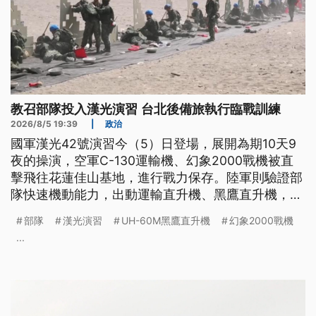
教召部隊投入漢光演習 台北後備旅執行臨戰訓練
2026/8/5 19:39
|
政治
國軍漢光42號演習今（5）日登場，展開為期10天9
夜的操演，空軍C-130運輸機、幻象2000戰機被直
擊飛往花蓮佳山基地，進行戰力保存。陸軍則驗證部
隊快速機動能力，出動運輸直升機、黑鷹直升機，載
運官兵飛往戰術位置。另外，教召部隊後續將投入漢
部隊
漢光演習
UH-60M黑鷹直升機
幻象2000戰機
光演習，台北後備旅執行臨戰訓練，美方援助的
...
M4A1步槍對外曝光。