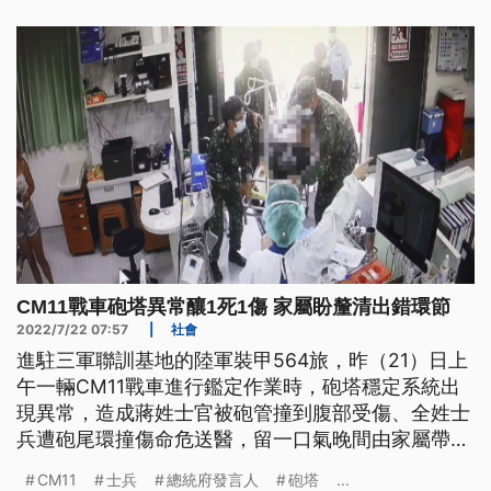
軍周邊部隊，完成戰場清理後，明天登場的日攻將進
行大兵力攻擊主陣地，驗證三軍
CM11戰車砲塔異常釀1死1傷 家屬盼釐清出錯環節
2022/7/22 07:57
|
社會
進駐三軍聯訓基地的陸軍裝甲564旅，昨（21）日上
午一輛CM11戰車進行鑑定作業時，砲塔穩定系統出
現異常，造成蔣姓士官被砲管撞到腹部受傷、全姓士
兵遭砲尾環撞傷命危送醫，留一口氣晚間由家屬帶回
南投老家，在晚間9時22分宣告不治。
CM11
士兵
總統府發言人
砲塔
...