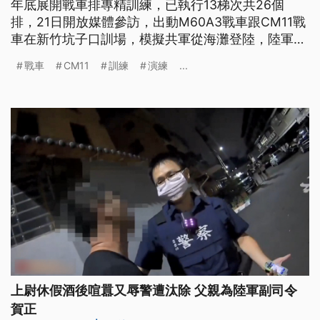
年底展開戰車排專精訓練，已執行13梯次共26個
排，21日開放媒體參訪，出動M60A3戰車跟CM11戰
車在新竹坑子口訓場，模擬共軍從海灘登陸，陸軍趕
赴現場殲滅敵軍，現場雨勢不小，但官兵訓練有素，
戰車
CM11
訓練
演練
...
順利完成射擊任務。
上尉休假酒後喧囂又辱警遭汰除 父親為陸軍副司令
賀正