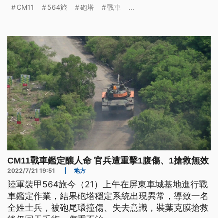
組成小組調查事故原因。
CM11
564旅
砲塔
戰車
...
CM11戰車鑑定釀人命 官兵遭重擊1腹傷、1搶救無效
2022/7/21 19:51
|
地方
陸軍裝甲564旅今（21）上午在屏東車城基地進行戰
車鑑定作業，結果砲塔穩定系統出現異常，導致一名
全姓士兵，被砲尾環撞傷、失去意識，裝葉克膜搶救