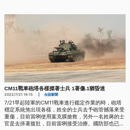
CM11戰車砲塔各樣搩著士兵 1著傷.1猶昏迷
2022/7/21 19:15
|
台語新聞
7/21早起陸軍的CM11戰車進行鑑定作業的時，砲塔
穩定系統煞出現各樣，姓全的士兵去予砲管撼落來受
重傷，目前當咧使用葉克膜搶救，另外一名姓蔣的士
官是去挵著腹肚，目前當咧接受治療。國防部也已經