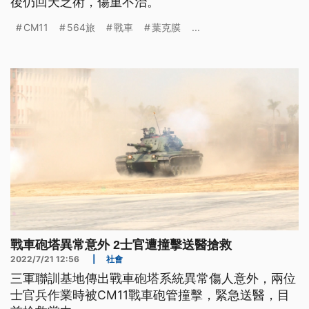
後仍回天乏術，傷重不治。
CM11
564旅
戰車
葉克膜
...
戰車砲塔異常意外 2士官遭撞擊送醫搶救
2022/7/21 12:56
|
社會
三軍聯訓基地傳出戰車砲塔系統異常傷人意外，兩位
士官兵作業時被CM11戰車砲管撞擊，緊急送醫，目