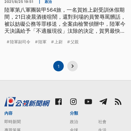
2021/8/25 19:51
|
政治
陸軍第八軍團裝甲564旅，一名賀姓上尉受訓休假期
間，21日凌晨酒後喧鬧，還對到場的員警辱罵髒話，
被以妨礙公務等罪移送，全案由檢警偵辦中，陸軍今
天決議給予「不適服現役」汰除的決定，賀男最快2
週內離營，至於他的父親賀政，則是今年8月才上任
陸軍副司令
陸軍
上尉
父親
的陸軍副司令。
1
內容
分類
即時新聞
政治
社會
專題策展
全球
生活