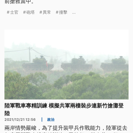
前搶救當中。
士官
砲塔
異常
撞擊
...
陸軍戰車專精訓練 模擬共軍兩棲裝步連新竹搶灘登
陸
2021/12/21 12:56
|
政治
兩岸情勢嚴峻，為了提升裝甲兵作戰能力，陸軍從去