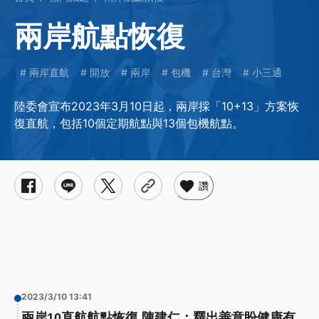
兩岸航點恢復
兩岸直航
開放
兩岸
包機
台灣
小三通
陸委會宣布2023年3月10日起，兩岸採「10+13」方案恢
復直航，包括10個定期航點與13個包機航點。
讚
2023/3/10 13:41
兩岸10直航航點恢復 陳建仁：釋出善意盼健康有