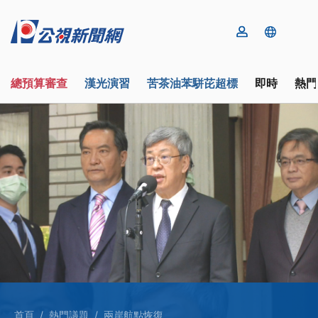
總預算審查
漢光演習
苦茶油苯駢芘超標
即時
熱門
首頁
熱門議題
兩岸航點恢復