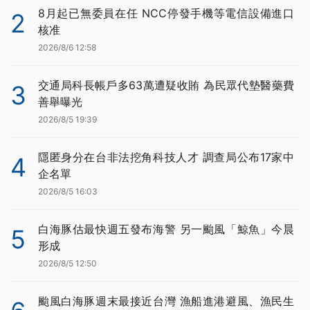
8月起已無委員在任 NCC停發手機等電信設備進口
2
核准
2026/8/6 12:58
交通局科長帳戶多63萬遭疑收賄 為民眾代墊醫藥費
3
善舉曝光
2026/8/5 19:39
隱匿身分在台非法挖角科技人才 調查局公布17家中
4
企名單
2026/8/5 16:03
白海豚估最快週五發布海警 另一颱風「鯨魚」今晨
5
形成
2026/8/5 12:50
颱風白海豚週末最接近台灣 漁船進港避風、漁民生