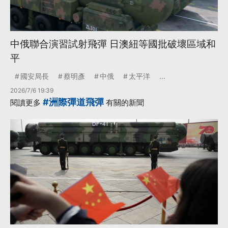
中俄聯合演習試射飛彈 日澳紐等國批破壞區域和
平
國安局長
蔡明彥
中俄
太平洋
...
2026/7/6 19:39
#洲際彈道飛彈
閱讀更多
有關的新聞