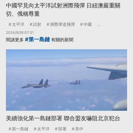
中國罕見向太平洋試射洲際飛彈 日紐澳嚴重關
切、俄稱尊重
太平洋
試射
洲際彈道飛彈
中國
...
2024/9/26 07:31
#第一島鏈
閱讀更多
有關的新聞
美續強化第一島鏈部署 聯合盟友嚇阻北京犯台
第一島鏈
太平洋
部署
美中