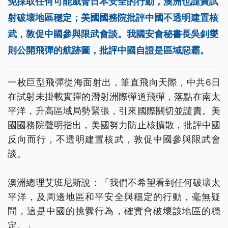
免採取任何可能威脅日本安全的行動，澳洲也譴責試
射破壞地區穩定；美國國務院批評中國不透明建置核
武，敦促中國參與限武會談。我國安會秘書長吳釗燮
則公開飛彈的航跡圖，批評中國自證是區域惡霸。
一枚巨型飛彈從海面射出，筆直飛向天際，中共6日
在試射未掛載實彈的潛射洲際彈道飛彈，落點在南太
平洋，升高區域局勢緊張，引來國際關切並譴責。美
國國務院聲明指出，美國努力防止核擴散，批評中國
反向而行，不透明建置核武，敦促中國參與限武會
談。
澳洲總理艾班尼斯說：「我們不希望看到任何破壞太
平洋，及周邊地區和平安全與穩定的行動，毫無疑
問，這是中國的挑釁行為，確實會破壞該地區的穩
定。」