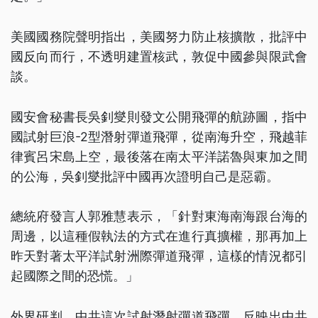
美國國務院聲明指出，美國努力防止核擴散，批評中
國反向而行，不透明建置核武，敦促中國參與限武會
談。
國安會秘書長吳釗燮則發文公開飛彈的航跡圖，指中
國試射巨浪-2型潛射彈道飛彈，從南海升空，飛越菲
律賓呂宋島上空，最後落在南太平洋諾魯與東加之間
的公海，吳釗燮批評中國再次證明自己是惡霸。
總統府發言人郭雅慧表示，「針對東海南海跟台海的
周邊，以這種假執法的方式在進行真擴權，那再加上
昨天對著太平洋試射洲際彈道飛彈，這樣的情況都引
起國際之間的恐慌。」
外界研判，中共這次試射潛射彈道飛彈，反映出中共