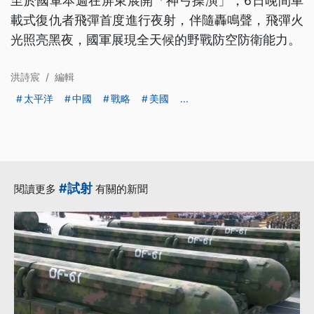
至於國軍本週在屏東展開「神弓操演」，6日晚間車
載式復仇者飛彈首度進行夜射，伴隨轟鳴聲，飛彈火
光照亮黑夜，國軍展現全天候的野戰防空防衛能力。
洪詩宸
/
編輯
太平洋
中國
戰略
美國
...
#試射
閱讀更多
有關的新聞