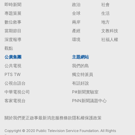
即時新聞
政治
社會
專題策展
全球
生活
數位敘事
兩岸
地方
當期節目
產經
文教科技
深度報導
環境
社福人權
觀點
公廣集團
主題網站
公共電視
我們的島
PTS TW
獨立特派員
公視台語台
有話好說
中華電視公司
P#新聞實驗室
客家電視台
PNN新聞議題中心
關於我們
更正啟事
最新消息
服務條款
隱私權保護政策
Copyright © 2020 Public Television Service Foundation. All Rights