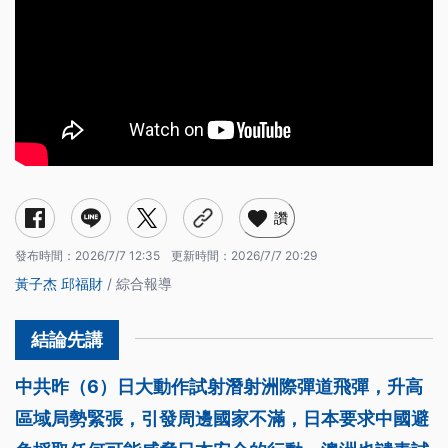
讚
發布時間：
2026/7/7 12:35
更新時間：
2026/7/7 20:29
黃子杰
邱福財
/ 綜合報導
中共昨（6）日大動作試射潛射洲際彈道飛彈，升高
區域局勢緊張，引發周邊國家不滿，日本要求中國避