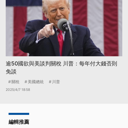
逾50國欲與美談判關稅 川普：每年付大錢否則
免談
關稅
美國總統
川普
2025/4/7 18:58
編輯推薦