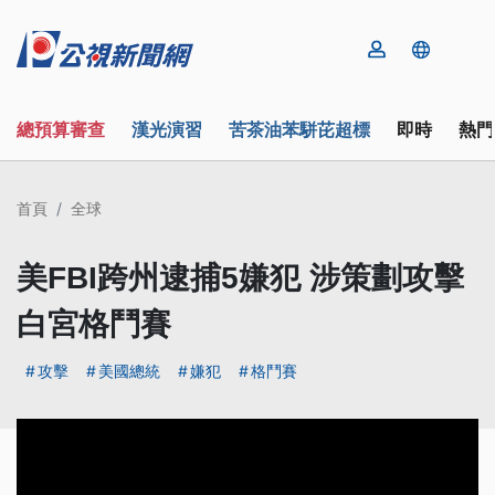
總預算審查
漢光演習
苦茶油苯駢芘超標
即時
熱門
首頁
全球
美FBI跨州逮捕5嫌犯 涉策劃攻擊
白宮格鬥賽
攻擊
美國總統
嫌犯
格鬥賽