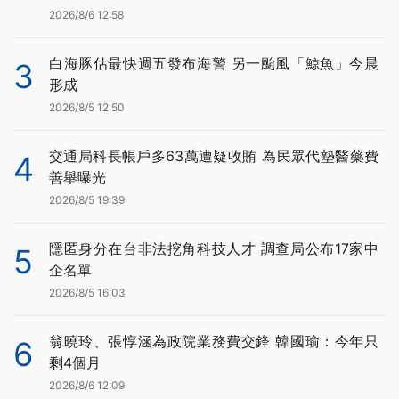
2026/8/6 12:58
白海豚估最快週五發布海警 另一颱風「鯨魚」今晨
3
形成
2026/8/5 12:50
交通局科長帳戶多63萬遭疑收賄 為民眾代墊醫藥費
4
善舉曝光
2026/8/5 19:39
隱匿身分在台非法挖角科技人才 調查局公布17家中
5
企名單
2026/8/5 16:03
翁曉玲、張惇涵為政院業務費交鋒 韓國瑜：今年只
6
剩4個月
2026/8/6 12:09