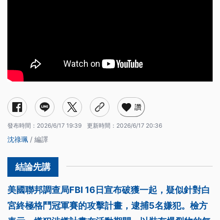
讚
發布時間：
2026/6/17 19:39
更新時間：
2026/6/17 20:36
沈祿珮
/ 編譯
美國聯邦調查局FBI 16日宣布破獲一起，疑似針對白
宮終極格鬥冠軍賽的攻擊計畫，逮捕5名嫌犯。檢方