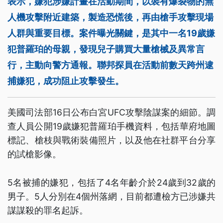
表示，嫌犯涉嫌計畫在活動期間，以裝有爆裂物的無
人機攻擊附近建築，製造恐慌後，再由槍手攻擊現場
人群與重要目標。案件曝光關鍵，是其中一名19歲嫌
犯普羅珀的母親，發現兒子購買大量槍械及異常言
行，主動向警方通報。聯邦探員在活動前數天跨州逮
捕嫌犯，成功阻止攻擊發生。
美國司法部16日公布白宮UFC攻擊陰謀案的細節。調
查人員公開19歲嫌犯普羅珀手機資料，包括華府地圖
標記、槍枝與戰術裝備照片，以及他在社群平台分享
的試槍影像。
5名被捕的嫌犯，包括了4名年齡介於24歲到32歲的
男子。5人分別在4個州落網，目前都遭檢方已涉嫌共
謀謀殺的罪名起訴。