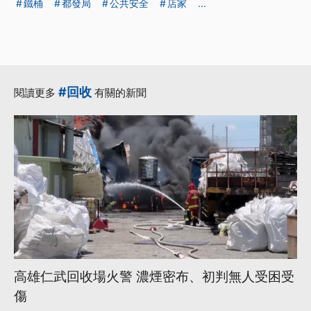
鐵桶
都發局
公共安全
店家
...
#回收
閱讀更多
有關的新聞
高雄仁武回收場火警 濃煙密布、初判無人受困受
傷