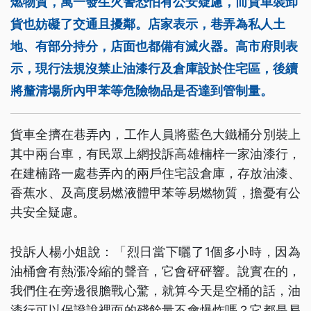
燃物質，萬一發生火警恐怕有公安疑慮，而貨車裝卸
貨也妨礙了交通且擾鄰。店家表示，巷弄為私人土
地、有部分持分，店面也都備有滅火器。高市府則表
示，現行法規沒禁止油漆行及倉庫設於住宅區，後續
將釐清場所內甲苯等危險物品是否達到管制量。
貨車全擠在巷弄內，工作人員將藍色大鐵桶分別裝上
其中兩台車，有民眾上網投訴高雄楠梓一家油漆行，
在建楠路一處巷弄內的兩戶住宅設倉庫，存放油漆、
香蕉水、及高度易燃液體甲苯等易燃物質，擔憂有公
共安全疑慮。
投訴人楊小姐說：「烈日當下曬了1個多小時，因為
油桶會有熱漲冷縮的聲音，它會砰砰響。說實在的，
我們住在旁邊很膽戰心驚，就算今天是空桶的話，油
漆行可以保證說裡面的殘餘量不會爆炸嗎？它都是易