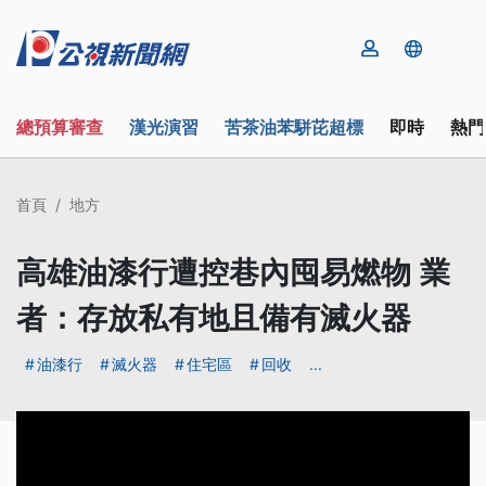
總預算審查
漢光演習
苦茶油苯駢芘超標
即時
熱門
首頁
地方
高雄油漆行遭控巷內囤易燃物 業
者：存放私有地且備有滅火器
油漆行
滅火器
住宅區
回收
...