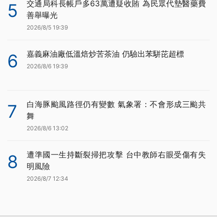
交通局科長帳戶多63萬遭疑收賄 為民眾代墊醫藥費
5
善舉曝光
2026/8/5 19:39
嘉義麻油廠低溫焙炒苦茶油 仍驗出苯駢芘超標
6
2026/8/6 19:39
白海豚颱風路徑仍有變數 氣象署：不會形成三颱共
7
舞
2026/8/6 13:02
遭準國一生持斷裂掃把攻擊 台中教師右眼受傷有失
8
明風險
2026/8/7 12:34