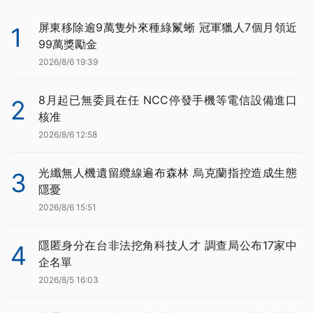
屏東移除逾9萬隻外來種綠鬣蜥 冠軍獵人7個月領近
1
99萬獎勵金
2026/8/6 19:39
8月起已無委員在任 NCC停發手機等電信設備進口
2
核准
2026/8/6 12:58
光纖無人機遺留纜線遍布森林 烏克蘭指控造成生態
3
隱憂
2026/8/6 15:51
隱匿身分在台非法挖角科技人才 調查局公布17家中
4
企名單
2026/8/5 16:03